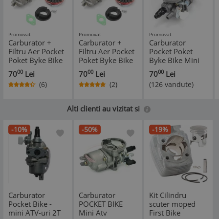
Promovat
Promovat
Promovat
Carburator +
Carburator +
Carburator
Filtru Aer Pocket
Filtru Aer Pocket
Pocket Poket
Poket Byke Bike
Poket Byke Bike
Byke Bike Mini
Mini ATV
Mini ATV
ATV
00
00
00
70
Lei
70
Lei
70
Lei
(6)
(2)
(126 vandute)
*
*
Alti clienti au vizitat si
-10%
-50%
-19%
Carburator
Carburator
Kit Cilindru
Pocket Bike -
POCKET BIKE
scuter moped
mini ATV-uri 2T
Mini Atv
First Bike