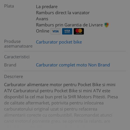
Plata
La predare
Ramburs direct la vanzator
Avans
Ramburs prin Garantia de Livrare
Online
Produse
Carburator pocket bike
asemanatoare
Caracteristici
Brand
Carburator complet moto Non Brand
Descriere
Carburator alimentare motor pentru Pocket Bike si mini
ATV Carburatorul pentru Pocket Bike si mini ATV este
disponibil la cel mai bun pret la SHR Motors Pitesti. Piesa
de calitate aftermarket, potrivita pentru inlocuirea
carburatorului original uzat si pentru refacerea
alimentarii corecte cu combustibil. Recomandat atunci
cand motorul porneste greu, se opreste la relanti, are
ezitari la acceleratie sau consum marit din cauza unui