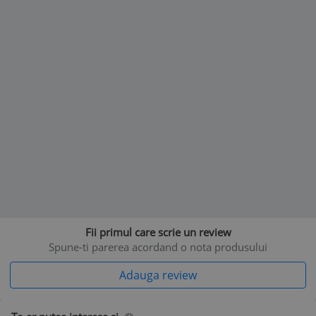
toate taxele, mai putin costurile de livrare. Cele mai bune
preturi in magazinul SHR Motors Pitesti.
Fii primul care scrie un review
Spune-ti parerea acordand o nota produsului
Adauga review