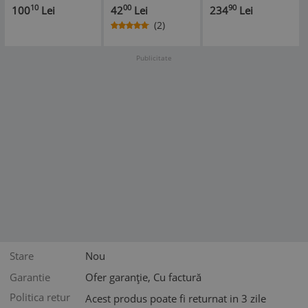
AC 50cc
Pedalier 70 80
10
00
90
100
Lei
42
Lei
234
Lei
80cc 2T - Racire
(2)
Aer
Publicitate
Stare
Nou
Garantie
Ofer garanție, Cu factură
Politica retur
Acest produs poate fi returnat in 3 zile