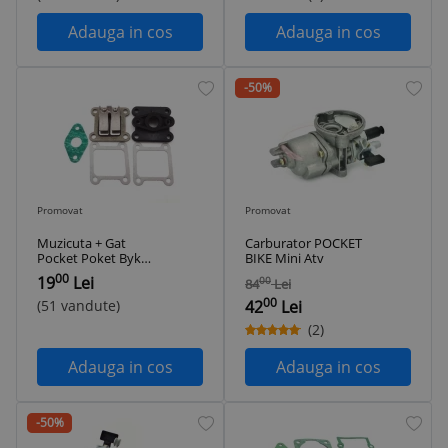
Adauga in cos
Adauga in cos
-50%
Promovat
Promovat
Muzicuta + Gat
Carburator POCKET
Pocket Poket Byke
BIKE Mini Atv
Bike Mini ATV
00
19
Lei
00
84
Lei
00
(51 vandute)
42
Lei
(2)
Adauga in cos
Adauga in cos
-50%