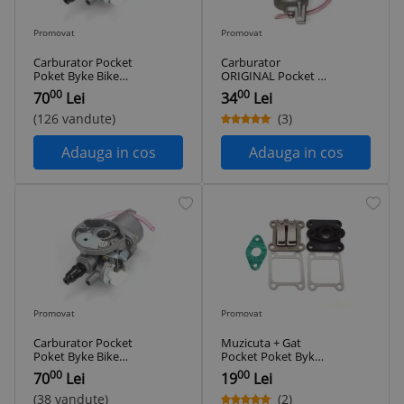
Promovat
Promovat
Carburator Pocket
Carburator
Poket Byke Bike
ORIGINAL Pocket -
Mini ATV
Poket Byke - Bike
00
00
70
Lei
34
Lei
Mini ATV NOU
(126 vandute)
(3)
Adauga in cos
Adauga in cos
Promovat
Promovat
Carburator Pocket
Muzicuta + Gat
Poket Byke Bike
Pocket Poket Byke
Mini ATV
Bike Mini ATV
00
00
70
Lei
19
Lei
(38 vandute)
(2)