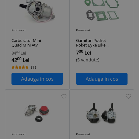
Promovat
Promovat
Carburator Mini
Garnituri Pocket
Quad Mini Atv
Poket Byke Bike
Mini ATV
00
7
Lei
00
84
Lei
00
42
Lei
(5 vandute)
(1)
Adauga in cos
Adauga in cos
Promovat
Promovat