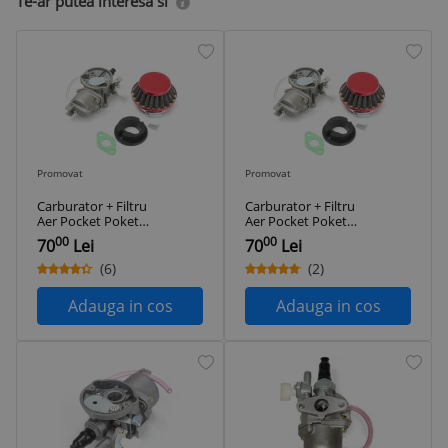
Te-ar putea interesa si
Promovat
Promovat
Carburator + Filtru
Carburator + Filtru
Aer Pocket Poket
Aer Pocket Poket
Byke Bike Mini ATV
Byke Bike Mini ATV
00
00
70
Lei
70
Lei
(6)
(2)
Adauga in cos
Adauga in cos