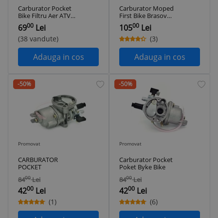
Carburator Pocket
Carburator Moped
Bike Filtru Aer ATV
First Bike Brasov
Pocket Bike Kit NOU
Soclu Manual NOU
00
00
69
Lei
105
Lei
(38 vandute)
(3)
Adauga in cos
Adauga in cos
-50%
-50%
Promovat
Promovat
CARBURATOR
Carburator Pocket
POCKET
Poket Byke Bike
00
00
84
Lei
84
Lei
00
00
42
Lei
42
Lei
(1)
(6)