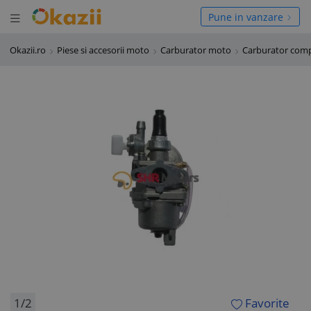
Deschide meniul
hide meniul
Pune in vanzare
Okazii.ro
Piese si accesorii moto
Carburator moto
Carburator com
1/2
Favorite