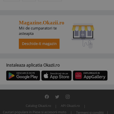
Vă rugăm să aveți în vedere că politicile comerciale ale
vânzătorului nu pot contraveni prevederilor Acordului de
utilizare al www.okazii.ro, nici legislației aplicabile.
În toate situațiile în care politicile comerciale ale vânzătorului
încalcă legea sau Acordul de utilizare, acestea se consideră
Magazine.Okazii.ro
nescrise, fiind aplicabile prevederile legale corespunzătoare
Mii de cumparatori te
sau prevederile
Acordului de utilizare
, după caz.
asteapta
Deschide-ti magazin
Instaleaza aplicatia Okazii.ro
Catalog Okazii.ro
API Okazii.ro
Cautari populare in Piese si accesorii moto
Termeni si conditii