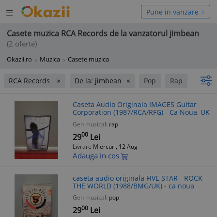
Deschide
hide
Pune in vanzare
meniul
niul
Casete muzica RCA Records de la vanzatorul jimbean
(2 oferte)
Okazii.ro
Muzica
Casete muzica
RCA Records
De la: jimbean
Pop
Rap
Caseta Audio Originala IMAGES Guitar
Corporation (1987/RCA/RFG) - Ca Noua, UK
Gen muzical:
rap
00
29
Lei
Livrare
Miercuri, 12 Aug
Adauga in cos
caseta audio originala FIVE STAR - ROCK
THE WORLD (1988/BMG/UK) - ca noua
Gen muzical:
pop
00
29
Lei