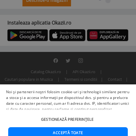
Deschide-ti magazin
Instaleaza aplicatia Okazii.ro
Catalog Okazii.ro
API Okazii.ro
Cautari populare in Muzica
Termeni si conditii
Contact
Politica de confidentialitate
ANPC
SOL
Noi și partenerii noștri folosim cookie-uri și tehnologii similare pentru
© 2000 - 2026 S.C. BITFACTOR S.R.L.
a stoca și a accesa informații pe dispozitivul dvs. și pentru a prelucra
date cu caracter personal, cum ar fi adresa dvs. IP, identificatori unici
și date de navigare, pentru reclame și conținut personalizat,
măsurarea reclamelor și a conținutului, informații despre audiență și
GESTIONEAZĂ PREFERINȚELE
îmbunătățirea serviciilor.
Furnizori terți (225)
pot, de asemenea,
prelucra datele dvs. în aceste și alte scopuri, inclusiv folosind date
precise de geolocalizare și caracteristici ale dispozitivului. Opțiunile
ACCEPTĂ TOATE