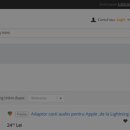
Avem peste
6.000.0
Contul tau:
Login
ing Hdmi dupa:
Relevanta
Adaptor casti audio pentru Apple ,de la Lightni
Promo
24
Lei
99