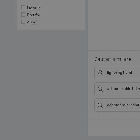
Licitatie
Pret fix
Anunt
Cautari similare
lightning hdmi
adaptor cablu hdm
adaptor mini hdmi