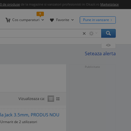
00 de produse
de la magazine si vanzatori profesionisti in Okazii.ro
Marketplace
0
Cos cumparaturi
Favorite
Pune in vanzare
×
Seteaza alerta
Publicitate
Vizualizeaza ca:
ng la Jack 3.5mm, PRODUS NOU
Urmarit de 2 utilizatori