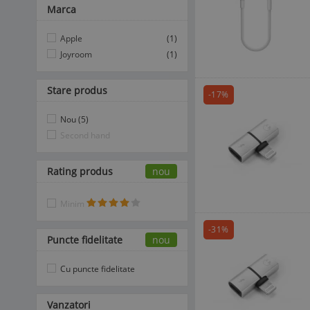
Marca
Apple
(1)
Joyroom
(1)
Stare produs
-17%
Nou (5)
Second hand
Rating produs
nou
Minim
-31%
Puncte fidelitate
nou
Cu puncte fidelitate
Vanzatori