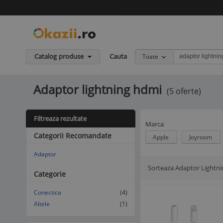
Catalog produse
Cauta
Toate
Adaptor lightning hdmi
(5 oferte)
Filtreaza rezultate
Marca
Categorii Recomandate
Apple
Joyroom
Adaptor
Sorteaza Adaptor Lightn
Afisare Lista
Afisare galerie
Categorie
Conectica
(4)
Altele
(1)