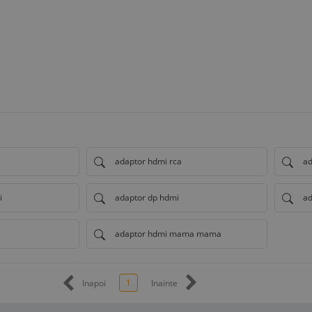
adaptor hdmi rca
ad
i
adaptor dp hdmi
ad
adaptor hdmi mama mama
1
Inapoi
Inainte