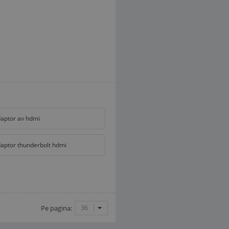
aptor av hdmi
aptor thunderbolt hdmi
Pe pagina:
36