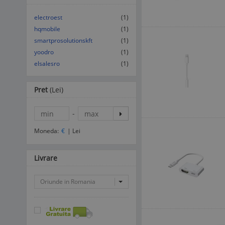
electroest
(1)
hqmobile
(1)
smartprosolutionskft
(1)
yoodro
(1)
elsalesro
(1)
Pret
(Lei)
-
Moneda:
€
|
Lei
Livrare
Oriunde in Romania