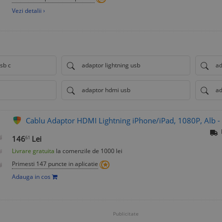
Vezi detalii ›
sb c
adaptor lightning usb
ad
adaptor hdmi usb
ad
Cablu Adaptor HDMI Lightning iPhone/iPad, 1080P, Alb -
146
Lei
61
Livrare gratuita
la comenzile de 1000 lei
Primesti 147 puncte in aplicatie
Adauga in cos
Publicitate