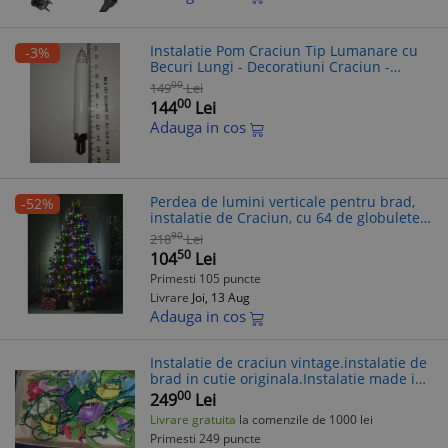
Instalatie Pom Craciun Tip Lumanare cu
-3%
Becuri Lungi - Decoratiuni Craciun -
Instalatie Brad, Lumanari Pom
00
149
Lei
00
144
Lei
Adauga in cos
Perdea de lumini verticale pentru brad,
-52%
instalatie de Craciun, cu 64 de globulete,
telecomanda, 16 culori si programe,
90
218
Lei
multicolor
50
104
Lei
Primesti 105 puncte
Livrare
Joi, 13 Aug
Adauga in cos
Instalatie de craciun vintage.instalatie de
brad in cutie originala.Instalatie made in
china FESTIVALcu Flori.netestata
00
249
Lei
Livrare gratuita
la comenzile de 1000 lei
Primesti 249 puncte