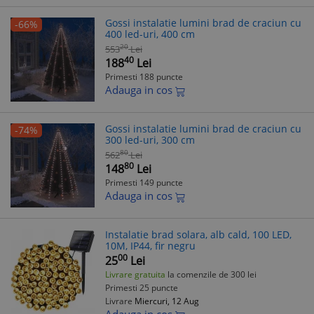
Gossi instalatie lumini brad de craciun cu
-66%
400 led-uri, 400 cm
20
553
Lei
40
188
Lei
Primesti 188 puncte
Adauga in cos
Gossi instalatie lumini brad de craciun cu
-74%
300 led-uri, 300 cm
80
562
Lei
80
148
Lei
Primesti 149 puncte
Adauga in cos
Instalatie brad solara, alb cald, 100 LED,
10M, IP44, fir negru
00
25
Lei
Livrare gratuita
la comenzile de 300 lei
Primesti 25 puncte
Livrare
Miercuri, 12 Aug