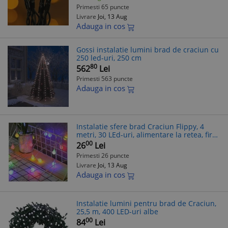
Primesti 65 puncte
Livrare
Joi, 13 Aug
Adauga in cos
Gossi instalatie lumini brad de craciun cu
250 led-uri, 250 cm
80
562
Lei
Primesti 563 puncte
Adauga in cos
Instalatie sfere brad Craciun Flippy, 4
metri, 30 LEd-uri, alimentare la retea, fir
transparent, multicolora
00
26
Lei
Primesti 26 puncte
Livrare
Joi, 13 Aug
Adauga in cos
Instalatie lumini pentru brad de Craciun,
25,5 m, 400 LED-uri albe
00
84
Lei