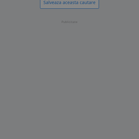
Salveaza aceasta cautare
Publicitate