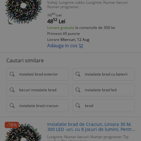
Voltaj:
Lungime cablu:
Lungime:
Numar becuri:
Multicolor
Numar programe:
83
78
Lei
52
48
Lei
Livrare gratuita
la comenzile de 300 lei
Primesti 49 puncte
Livrare
Miercuri, 12 Aug
Adauga in cos
Cautari similare
instalatii brad exterior
instalatie brad cu baterii
becuri instalatie brad
instalatie brad led
instalatie brad craciun
brad
Instalatie brad de Craciun, Liniara 30 M,
-78%
300 LED -uri, cu 8 jocuri de lumini, Pentru
Exterior/Interior, Multicolor
Lungime:
Numar becuri:
Numar programe:
Tip