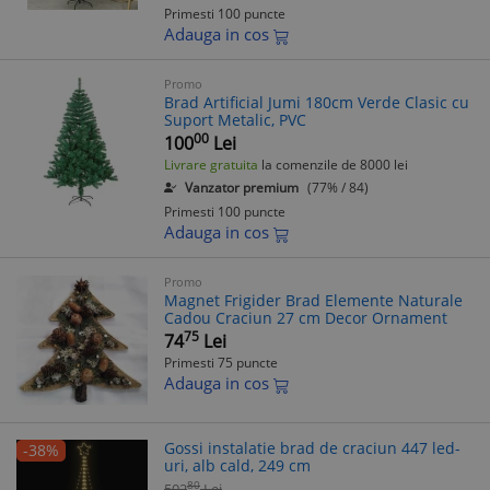
Primesti 100 puncte
Adauga in cos
Promo
Brad Artificial Jumi 180cm Verde Clasic cu
Suport Metalic, PVC
00
100
Lei
Livrare gratuita
la comenzile de 8000 lei
Vanzator premium
(77% / 84)
Primesti 100 puncte
Adauga in cos
Promo
Magnet Frigider Brad Elemente Naturale
Cadou Craciun 27 cm Decor Ornament
75
74
Lei
Primesti 75 puncte
Adauga in cos
Gossi instalatie brad de craciun 447 led-
-38%
uri, alb cald, 249 cm
80
502
Lei