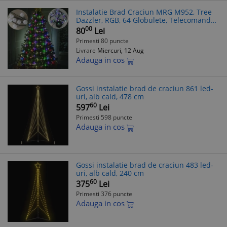
Instalatie Brad Craciun MRG M952, Tree
Dazzler, RGB, 64 Globulete, Telecomanda
C952
00
80
Lei
Primesti 80 puncte
Livrare
Miercuri, 12 Aug
Adauga in cos
Gossi instalatie brad de craciun 861 led-
uri, alb cald, 478 cm
60
597
Lei
Primesti 598 puncte
Adauga in cos
Gossi instalatie brad de craciun 483 led-
uri, alb cald, 240 cm
60
375
Lei
Primesti 376 puncte
Adauga in cos