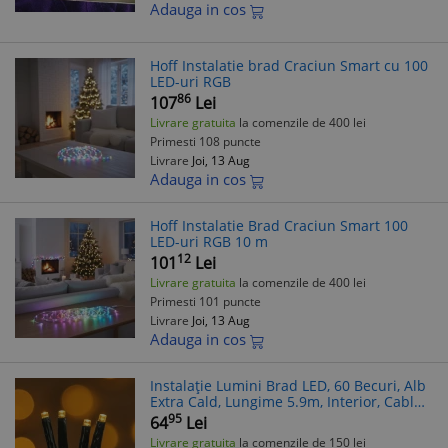
Adauga in cos
Hoff Instalatie brad Craciun Smart cu 100
LED-uri RGB
86
107
Lei
Livrare gratuita
la comenzile de 400 lei
Primesti 108 puncte
Livrare
Joi, 13 Aug
Adauga in cos
Hoff Instalatie Brad Craciun Smart 100
LED-uri RGB 10 m
12
101
Lei
Livrare gratuita
la comenzile de 400 lei
Primesti 101 puncte
Livrare
Joi, 13 Aug
Adauga in cos
Instalație Lumini Brad LED, 60 Becuri, Alb
Extra Cald, Lungime 5.9m, Interior, Cablu
Verde, Baterii AA
95
64
Lei
Livrare gratuita
la comenzile de 150 lei