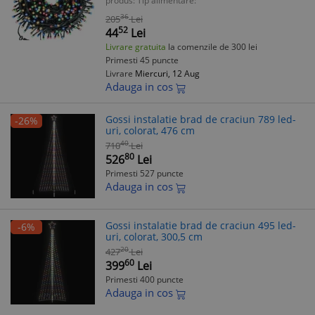
produs:
Tip alimentare:
36
205
Lei
52
44
Lei
Livrare gratuita
la comenzile de 300 lei
Primesti 45 puncte
Livrare
Miercuri, 12 Aug
Adauga in cos
Gossi instalatie brad de craciun 789 led-
-26%
uri, colorat, 476 cm
40
710
Lei
80
526
Lei
Primesti 527 puncte
Adauga in cos
Gossi instalatie brad de craciun 495 led-
-6%
uri, colorat, 300,5 cm
20
427
Lei
60
399
Lei
Primesti 400 puncte
Adauga in cos