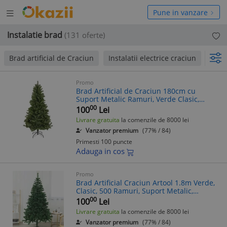
Deschide
hide
Pune in vanzare
meniul
niul
Instalatie brad
(131 oferte)
Brad artificial de Craciun
Instalatii electrice craciun
Jocur
Promo
Brad Artificial de Craciun 180cm cu
Suport Metalic Ramuri, Verde Clasic,
Aspect Natural si Montaj Rapid
00
100
Lei
Livrare gratuita
la comenzile de 8000 lei
Vanzator premium
(77% / 84)
Primesti 100 puncte
Adauga in cos
Promo
Brad Artificial Craciun Artool 1.8m Verde,
Clasic, 500 Ramuri, Suport Metalic,
Decoratiune Craciun
00
100
Lei
Livrare gratuita
la comenzile de 8000 lei
Vanzator premium
(77% / 84)