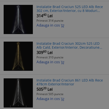
Instalatie Brad Craciun 525 LED Alb Rece
302 cm, Exterior/Interior, cu 8 Moduri
Iluminare
40
314
Lei
Primesti 314 puncte
Adauga in cos
Instalatie Brad Craciun 302cm 525 LED
Alb Cald, Exterior/Interior, Decoratiune
Luminoasa
60
309
Lei
Primesti 310 puncte
Adauga in cos
Instalatie Brad Craciun 861 LED Alb Rece
478cm Exterior/Interior
20
505
Lei
Primesti 505 puncte
Adauga in cos