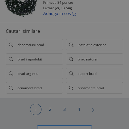
Primesti 84 puncte
Livrare
Joi, 13 Aug
Adauga in cos
Cautari similare
decoratiuni brad
instalatie exterior
brad impodobit
brad natural
brad argintiu
suport brad
ornament brad
ornamente brad
1
2
3
4