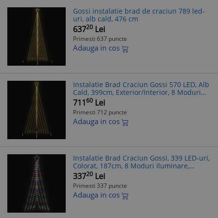
Gossi instalatie brad de craciun 789 led-
uri, alb cald, 476 cm
20
637
Lei
Primesti 637 puncte
Adauga in cos
Instalatie Brad Craciun Gossi 570 LED, Alb
Cald, 399cm, Exterior/Interior, 8 Moduri
Iluminare, cu Suport si Stea
60
711
Lei
Primesti 712 puncte
Adauga in cos
Instalatie Brad Craciun Gossi, 339 LED-uri,
Colorat, 187cm, 8 Moduri Iluminare,
Interior/Exterior, USB
20
337
Lei
Primesti 337 puncte
Adauga in cos