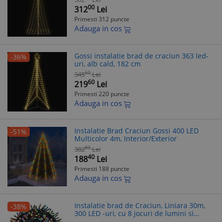
00
312
Lei
Primesti 312 puncte
Adauga in cos
Gossi instalatie brad de craciun 363 led-
-36%
uri, alb cald, 182 cm
60
345
Lei
60
219
Lei
Primesti 220 puncte
Adauga in cos
Instalatie Brad Craciun Gossi 400 LED
-51%
Multicolor 4m, Interior/Exterior
80
382
Lei
40
188
Lei
Primesti 188 puncte
Adauga in cos
Instalatie brad de Craciun, Liniara 30m,
-38%
300 LED -uri, cu 8 jocuri de lumini si
temporizator, Pentru Exterior/Interior,