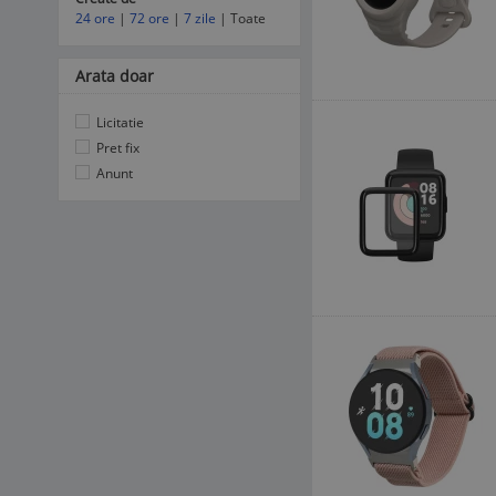
24 ore
|
72 ore
|
7 zile
| Toate
Arata doar
Licitatie
Pret fix
Anunt