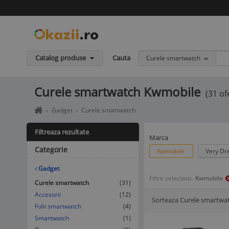
Catalog produse
Cauta
Curele smartwatch
Curele smartwatch Kwmobile
(31 of
Home
Gadget
Curele smartwatch
page
okazii.ro
Filtreaza rezultate
-
Marca
Cumperi
Categorie
Kwmobile
Very D
in
siguranta
Gadget
de
Filtre selectate:
Kwmobile
la
Curele smartwatch
(31)
vanzatori
Accesorii
(12)
Sorteaza Curele smartwa
de
Afisare Lista
Afisare galerie
Folii smartwatch
(4)
incredere
Smartwatch
(1)