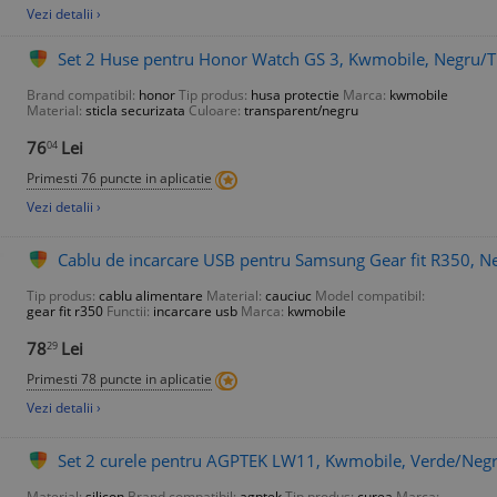
Vezi detalii ›
Set 2 Huse pentru Honor Watch GS 3, Kwmobile, Negru/Tr
Brand compatibil:
honor
Tip produs:
husa protectie
Marca:
kwmobile
Material:
sticla securizata
Culoare:
transparent/negru
76
Lei
04
Primesti 76 puncte in aplicatie
Vezi detalii ›
Cablu de incarcare USB pentru Samsung Gear fit R350, N
Tip produs:
cablu alimentare
Material:
cauciuc
Model compatibil:
gear fit r350
Functii:
incarcare usb
Marca:
kwmobile
78
Lei
29
Primesti 78 puncte in aplicatie
Vezi detalii ›
Set 2 curele pentru AGPTEK LW11, Kwmobile, Verde/Negru
Material:
silicon
Brand compatibil:
agptek
Tip produs:
curea
Marca: