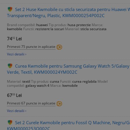
Set 2 Huse Kwmobile cu sticla securizata pentru Huawei
Transparent/Negru, Plastic, KWM0000254P002C
Brand compatibil:
huawei
Tip produs:
husa protectie
Marca:
kwmobile
Functii:
rezistent la socuri
Material:
sticla securizata
74
Lei
92
Primesti 75 puncte in aplicatie
Vezi detalii ›
Curea Kwmobile pentru Samsung Galaxy Watch 5/Galaxy 
Verde, Textil, KWM000024YM002C
Material:
textil
Tip produs:
curea
Functii:
curea reglabila
Model
compatibil:
galaxy watch 4
Marca:
kwmobile
67
Lei
09
Primesti 67 puncte in aplicatie
Vezi detalii ›
Set 2 Curele Kwmobile pentru Fossil Q Machine, Negru/Gri
KWM0000253O002C