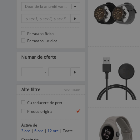
Doar de la anumiti vanzatori
Persoana fizica
Persoana juridica
Numar de oferte
-
Alte filtre
vezi toate
Cu reducere de pret
Produs original
Active de
3 ore
|
6 ore
|
12 ore
| Toate
Create de