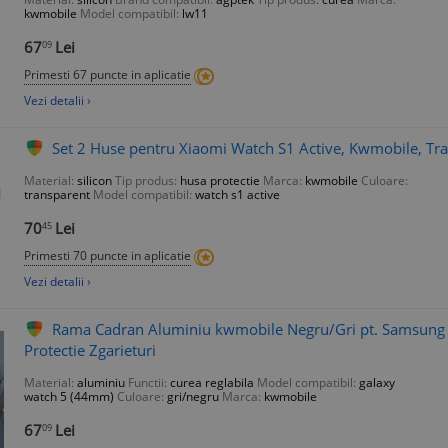
kwmobile
Model compatibil:
lw11
67
Lei
09
Primesti 67 puncte in aplicatie
Vezi detalii ›
Set 2 Huse pentru Xiaomi Watch S1 Active, Kwmobile, Tra
Material:
silicon
Tip produs:
husa protectie
Marca:
kwmobile
Culoare:
transparent
Model compatibil:
watch s1 active
70
Lei
45
Primesti 70 puncte in aplicatie
Vezi detalii ›
Rama Cadran Aluminiu kwmobile Negru/Gri pt. Samsung
Protectie Zgarieturi
Material:
aluminiu
Functii:
curea reglabila
Model compatibil:
galaxy
watch 5 (44mm)
Culoare:
gri/negru
Marca:
kwmobile
67
Lei
09