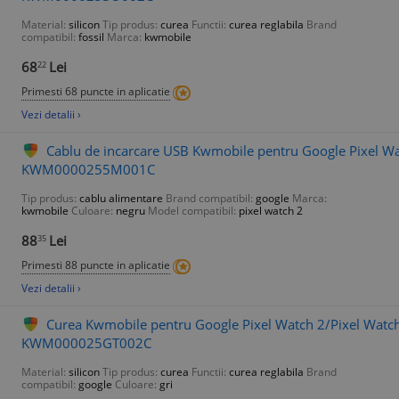
Material:
silicon
Tip produs:
curea
Functii:
curea reglabila
Brand
compatibil:
fossil
Marca:
kwmobile
68
Lei
22
Primesti 68 puncte in aplicatie
Vezi detalii ›
Cablu de incarcare USB Kwmobile pentru Google Pixel Wat
KWM0000255M001C
Tip produs:
cablu alimentare
Brand compatibil:
google
Marca:
kwmobile
Culoare:
negru
Model compatibil:
pixel watch 2
88
Lei
35
Primesti 88 puncte in aplicatie
Vezi detalii ›
Curea Kwmobile pentru Google Pixel Watch 2/Pixel Watch, 
KWM000025GT002C
Material:
silicon
Tip produs:
curea
Functii:
curea reglabila
Brand
compatibil:
google
Culoare:
gri