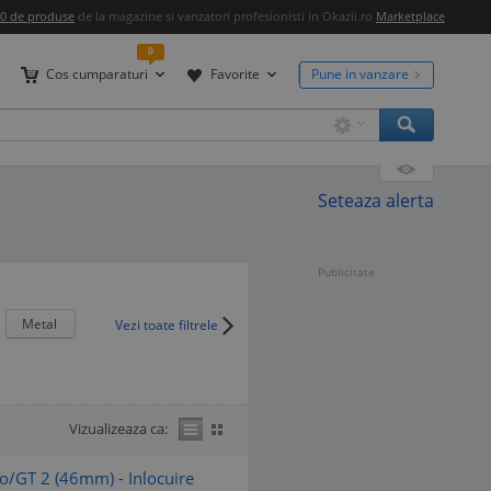
00 de produse
de la magazine si vanzatori profesionisti in Okazii.ro
Marketplace
0
Cos cumparaturi
Favorite
Pune in vanzare
Seteaza alerta
Publicitate
Metal
Vezi toate filtrele
Vizualizeaza ca:
o/GT 2 (46mm) - Inlocuire