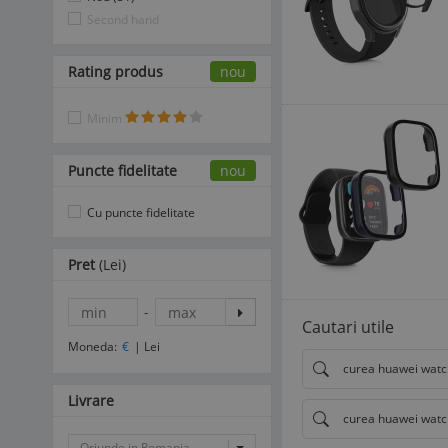
Second hand
Rating produs
nou
Minim
Puncte fidelitate
nou
Cu puncte fidelitate
Pret
(Lei)
-
Cautari utile
Moneda:
€
|
Lei
curea huawei watc
Livrare
curea huawei watc
Oriunde in Romania