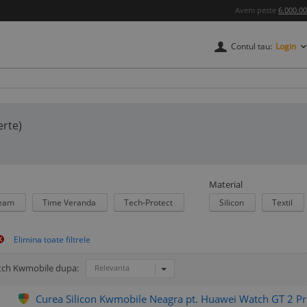
Avem peste
6.000.0
Contul tau:
Login
erte)
Material
ream
Time Veranda
Tech-Protect
Silicon
Textil
tch Kwmobile dupa:
Relevanta
Curea Silicon Kwmobile Neagra pt. Huawei Watch GT 2 Pr