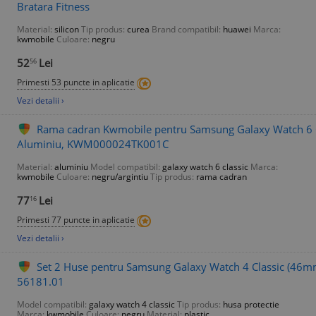
Bratara Fitness
Material:
silicon
Tip produs:
curea
Brand compatibil:
huawei
Marca:
kwmobile
Culoare:
negru
52
Lei
56
Primesti 53 puncte in aplicatie
Vezi detalii ›
Rama cadran Kwmobile pentru Samsung Galaxy Watch 6 Cl
Aluminiu, KWM000024TK001C
Material:
aluminiu
Model compatibil:
galaxy watch 6 classic
Marca:
kwmobile
Culoare:
negru/argintiu
Tip produs:
rama cadran
77
Lei
16
Primesti 77 puncte in aplicatie
Vezi detalii ›
Set 2 Huse pentru Samsung Galaxy Watch 4 Classic (46mm
56181.01
Model compatibil:
galaxy watch 4 classic
Tip produs:
husa protectie
Marca:
kwmobile
Culoare:
negru
Material:
plastic