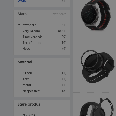
Drone
(1)
Marca
vezi toate
Kwmobile
(31)
Very Dream
(8681)
Time Veranda
(29)
Tech-Protect
(16)
Hoco
(9)
Material
Silicon
(11)
Textil
(1)
Metal
(1)
Nespecificat
(18)
Stare produs
Nou (31)