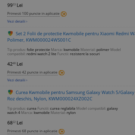
99
Lei
53
Primesti 100 puncte in aplicatie
Vezi detalii ›
Set 2 Folii de protectie Kwmobile pentru Xiaomi Redmi Wa
Polimer, KWM000024WS001C
Tip produs:
folie protectie
Marca:
kwmobile
Material:
polimer
Model
compatibil:
redmi watch 2 lite
Functii:
rezistent la socuri
42
Lei
48
Primesti 42 puncte in aplicatie
Vezi detalii ›
Curea Kwmobile pentru Samsung Galaxy Watch 5/Galaxy 
Roz deschis, Nylon, KWM000024XZ002C
Tip produs:
curea
Functii:
curea reglabila
Model compatibil:
galaxy
watch 4
Marca:
kwmobile
Material:
nylon
68
Lei
22
Primesti 68 puncte in aplicatie