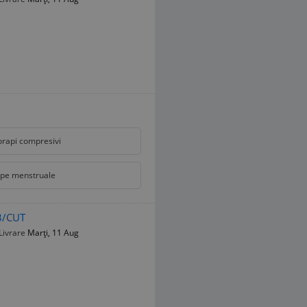
orapi compresivi
pe menstruale
3/CUT
Livrare
Marți, 11 Aug