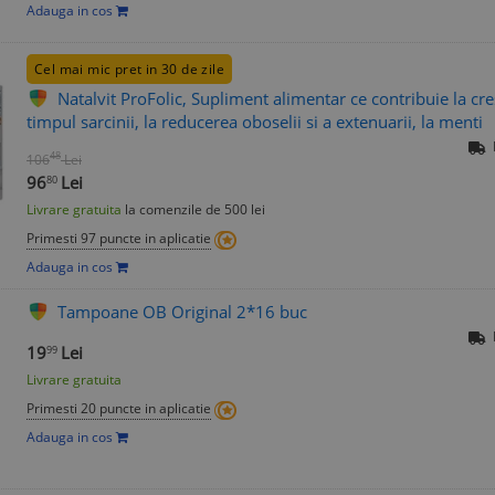
Adauga in cos
Cel mai mic pret in 30 de zile
Natalvit ProFolic, Supliment alimentar ce contribuie la cr
timpul sarcinii, la reducerea oboselii si a extenuarii, la menti
48
106
Lei
96
Lei
80
Livrare gratuita
la comenzile de 500 lei
Primesti 97 puncte in aplicatie
Adauga in cos
Tampoane OB Original 2*16 buc
19
Lei
99
Livrare gratuita
Primesti 20 puncte in aplicatie
Adauga in cos