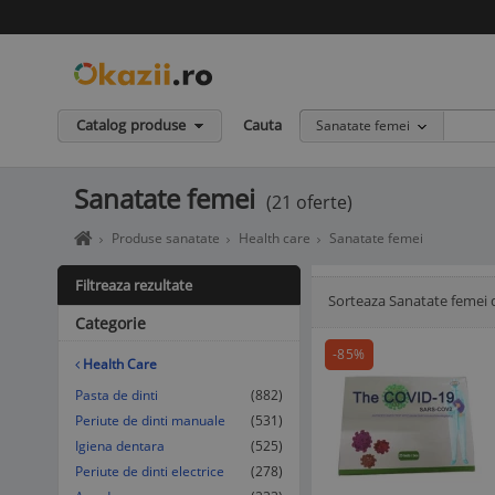
Catalog produse
Cauta
Sanatate femei
Sanatate femei
(21 oferte)
Home
Produse sanatate
Health care
Sanatate femei
page
okazii.ro
Filtreaza rezultate
-
Sorteaza Sanatate femei 
Afisare Lista
Afisare galerie
Cumperi
Categorie
in
siguranta
-85%
Health Care
de
la
Pasta de dinti
(882)
vanzatori
Periute de dinti manuale
(531)
de
Igiena dentara
(525)
incredere
Periute de dinti electrice
(278)