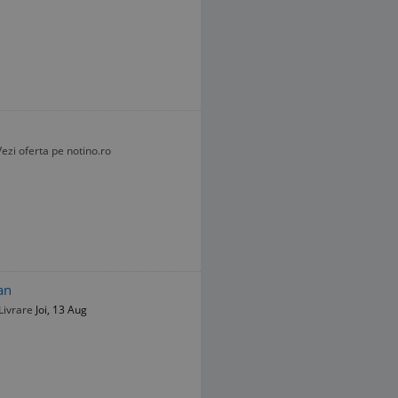
Vezi oferta pe notino.ro
an
Livrare
Joi, 13 Aug