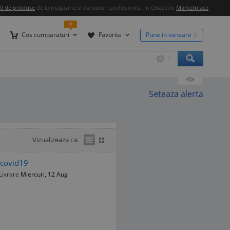
00 de produse
de la magazine si vanzatori profesionisti in Okazii.ro
Marketplace
0
Cos cumparaturi
Favorite
Pune in vanzare
Seteaza alerta
Vizualizeaza ca:
t covid19
Livrare
Miercuri, 12 Aug