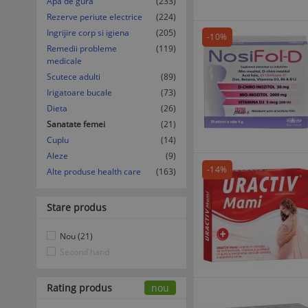
Apa de gura
(233)
Rezerve periute electrice
(224)
Ingrijire corp si igiena
(205)
-10%
Remedii probleme
(119)
medicale
Scutece adulti
(89)
Irigatoare bucale
(73)
Dieta
(26)
Sanatate femei
(21)
Cuplu
(14)
Aleze
(9)
-14%
Alte produse health care
(163)
Stare produs
Nou (21)
Second hand
Rating produs
nou