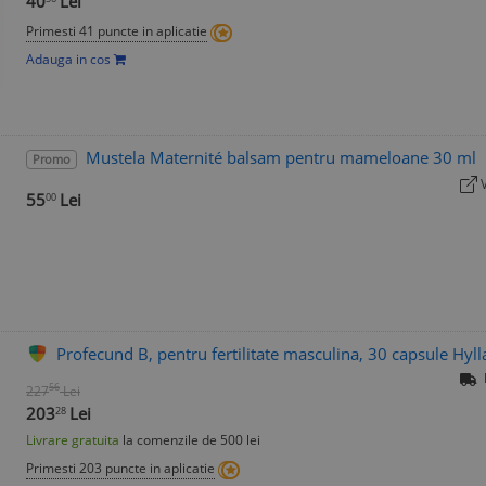
40
Lei
Primesti 41 puncte in aplicatie
Adauga in cos
Mustela Maternité balsam pentru mameloane 30 ml
Promo
55
Lei
00
Profecund B, pentru fertilitate masculina, 30 capsule Hyll
56
227
Lei
203
Lei
28
Livrare gratuita
la comenzile de 500 lei
Primesti 203 puncte in aplicatie