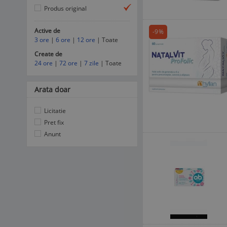
Produs original
Active de
-9%
3 ore
|
6 ore
|
12 ore
| Toate
Create de
24 ore
|
72 ore
|
7 zile
| Toate
Arata doar
Licitatie
Pret fix
Anunt