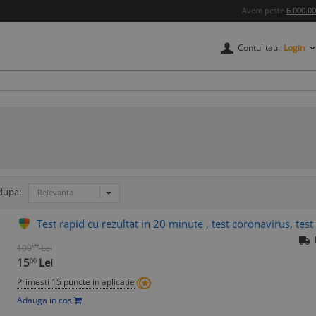
Avem peste
6.000.0
Contul tau:
Login
dupa:
Relevanta
Test rapid cu rezultat in 20 minute , test coronavirus, tes
00
100
Lei
15
Lei
00
Primesti 15 puncte in aplicatie
Adauga in cos