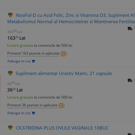
NosiFol-D cu Acid Folic, Zinc si Vitamina D3, Supliment 
Metabolismul Normal al Hemocisteinei si Mentinerea Fertilitati
50
181
Lei
163
Lei
35
Livrare gratuita
la comenzile de 500 lei
Primesti 163 puncte in aplicatie
Adauga in cos
Supliment alimentar Uractiv Mami, 21 capsule
35
42
Lei
36
Lei
30
Livrare gratuita
la comenzile de 500 lei
Primesti 36 puncte in aplicatie
Adauga in cos
CICATRIDINA PLUS OVULE VAGINALE 10BUC