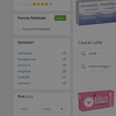
Minim
Puncte fidelitate
nou
Cu puncte fidelitate
Cautari utile
Vanzatori
raftonline
(7)
ovule
lotuspharma
(7)
notino.ro
(3)
masca neagra
mrgshop
(2)
ovidiu85
(1)
romeoc1
(1)
Pret
(Lei)
-