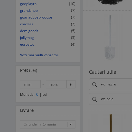
godplayro
(10)
grandshop
(7)
goanadupaproduse
(7)
cmclass
(7)
demigoods
(5)
jollymag
(5)
eurostoc
(4)
Vezi mai multi vanzatori
Pret
(Lei)
Cautari utile
-
wc negru
Moneda:
€
|
Lei
wc baie
Livrare
Oriunde in Romania