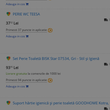
Adauga in cos
PERIE WC TEESA
37
Lei
32
Primesti 37 puncte in aplicatie
Adauga in cos
Set Perie Toaletă BISK Star 07534, Gri - Stil și Igienă
93
Lei
95
Livrare gratuita
la comenzile de 1000 lei
Primesti 94 puncte in aplicatie
Adauga in cos
Suport hârtie igienică și perie toaletă GOODHOME Kotra