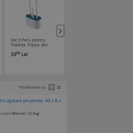
Set 3 Perii pentru
Suport din inox, pentru
Toaleta, Flippy, din
perie WC, cu prindere
Silicon, Perie Zimtata,
pe perete, P402
00
74
33
Lei
41
Lei
Cap Flexibil, Suport
Adeziv pentru
Montarea pe Perete, 39
x 19 x 9.8 cm,
Albastru/Alb
Vizualizeaza ca:
ntru agatare pe perete, 40 x 8 x
Livrare
Miercuri, 12 Aug