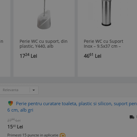
in
Perie WC cu suport, din
Perie WC cu Suport
plastic, Y440, alb
Inox – 9.5x37 cm –
Design Modern si
24
61
17
Lei
46
Lei
Durabil
Relevanta
Perie pentru curatare toaleta, plastic si silicon, suport pe
6 cm, alb gri
50
27
Lei
15
Lei
40
Primesti 15 puncte in aplicatie