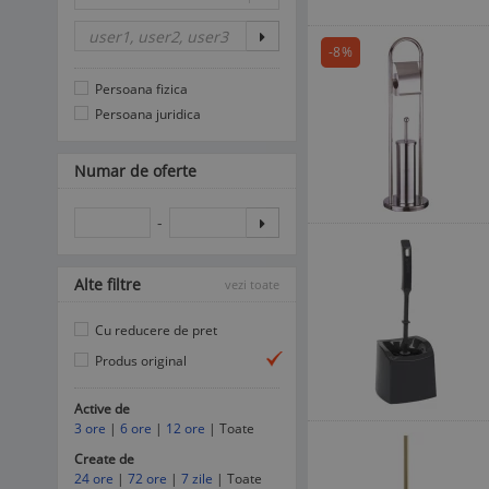
-8%
Persoana fizica
Persoana juridica
Numar de oferte
-
Alte filtre
vezi toate
Cu reducere de pret
Produs original
Active de
3 ore
|
6 ore
|
12 ore
| Toate
Create de
24 ore
|
72 ore
|
7 zile
| Toate