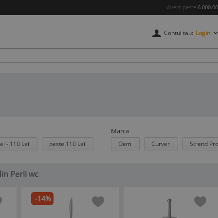
Avem peste
6.000.0
Contul tau:
Login
Marca
ei - 110 Lei
peste 110 Lei
Oem
Curver
Strend Pr
din Perii wc
-14%