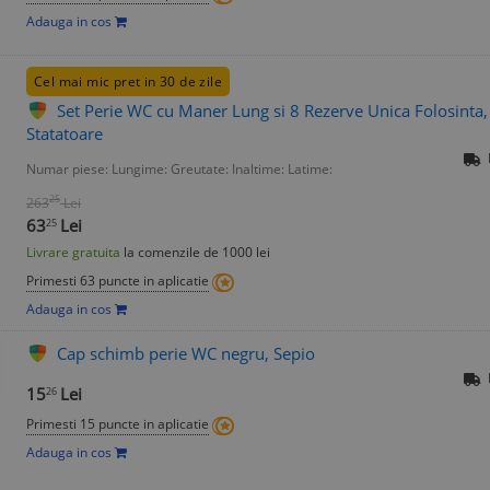
Adauga in cos
Cel mai mic pret in 30 de zile
Set Perie WC cu Maner Lung si 8 Rezerve Unica Folosinta,
Statatoare
Numar piese:
Lungime:
Greutate:
Inaltime:
Latime:
25
263
Lei
63
Lei
25
Livrare gratuita
la comenzile de 1000 lei
Primesti 63 puncte in aplicatie
Adauga in cos
Cap schimb perie WC negru, Sepio
15
Lei
26
Primesti 15 puncte in aplicatie
Adauga in cos