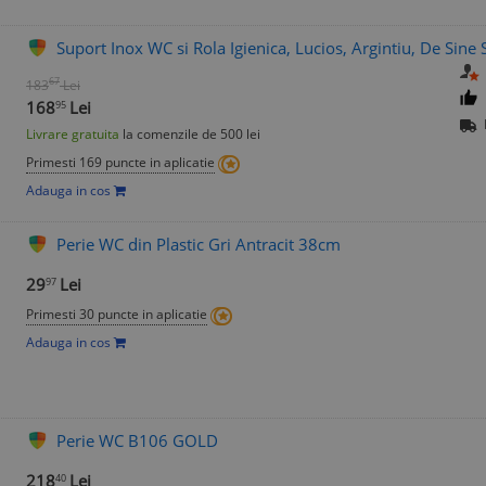
Suport Inox WC si Rola Igienica, Lucios, Argintiu, De Sine S
67
183
Lei
168
Lei
95
Livrare gratuita
la comenzile de 500 lei
Primesti 169 puncte in aplicatie
Adauga in cos
Perie WC din Plastic Gri Antracit 38cm
29
Lei
97
Primesti 30 puncte in aplicatie
Adauga in cos
Perie WC B106 GOLD
218
Lei
40