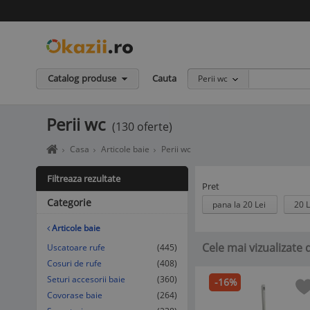
Catalog produse
Cauta
Perii wc
Perii wc
(130 oferte)
Home
Casa
Articole baie
Perii wc
page
okazii.ro
Filtreaza rezultate
-
Pret
Cumperi
Categorie
pana la 20 Lei
20 L
in
siguranta
Articole baie
de
Cele mai vizualizate 
la
Uscatoare rufe
(445)
vanzatori
Cosuri de rufe
(408)
de
Seturi accesorii baie
(360)
-16%
incredere
Covorase baie
(264)