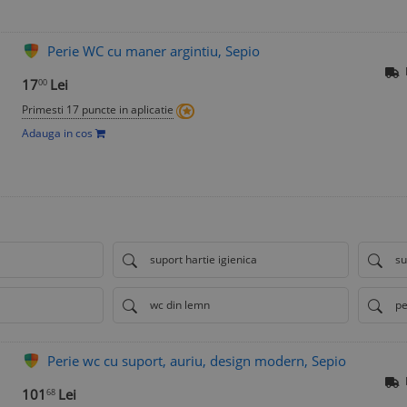
Perie WC cu maner argintiu, Sepio
17
Lei
00
Primesti 17 puncte in aplicatie
Adauga in cos
suport hartie igienica
su
wc din lemn
pe
Perie wc cu suport, auriu, design modern, Sepio
101
Lei
68