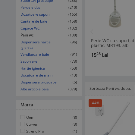
Suporturi prosoape
(238)
Perdele dus
(210)
Dozatoare sapun
(165)
Cantare de baie
(158)
Capace WC
(132)
Perii wc
(130)
Perie WC cu suport, d
Dispensere hartie
(96)
plastic, MR193, alb
igienica
28
Ventilatoare baie
(91)
15
Lei
Savoniere
(73)
Hartie igienica
(53)
Uscatoare de maini
(13)
Dispensere prosoape
(5)
Sorteaza Perii wc dupa:
Afisare Lista
Alte articole baie
Afisare galerie
(379)
-44%
Marca
Oem
(8)
Curver
(3)
Strend Pro
(1)