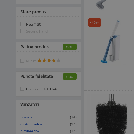
Stare produs
-76%
Nou (130)
Second hand
Rating produs
nou
Minim
Puncte fidelitate
nou
Cu puncte fidelitate
Vanzatori
powerx
(24)
azstoreonline
(17)
birou44764
(12)