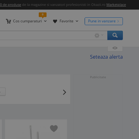
00 de produse
de la magazine si vanzatori profesionisti in Okazii.ro
Marketplace
0
Cos cumparaturi
Favorite
Pune in vanzare
Seteaza alerta
Publicitate
o
-11%