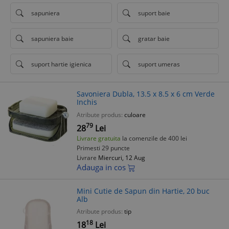
sapuniera
suport baie
sapuniera baie
gratar baie
suport hartie igienica
suport umeras
Savoniera Dubla, 13.5 x 8.5 x 6 cm Verde
Inchis
Atribute produs:
culoare
79
28
Lei
Livrare gratuita
la comenzile de 400 lei
Primesti 29 puncte
Livrare
Miercuri, 12 Aug
Adauga in cos
Mini Cutie de Sapun din Hartie, 20 buc
Alb
Atribute produs:
tip
18
18
Lei