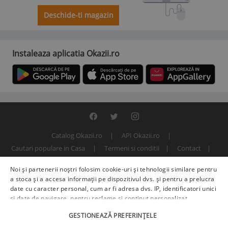
Deschide-ti magazin
Instaleaza aplicatia Okazii.ro
Catalog Okazii.ro
API Okazii.ro
Cautari populare in Casa
Termeni si conditii
Contact
Politica de confidentialitate
ANPC
SOL
Noi și partenerii noștri folosim cookie-uri și tehnologii similare pentru
© 2000 - 2026 S.C. BITFACTOR S.R.L.
a stoca și a accesa informații pe dispozitivul dvs. și pentru a prelucra
date cu caracter personal, cum ar fi adresa dvs. IP, identificatori unici
și date de navigare, pentru reclame și conținut personalizat,
măsurarea reclamelor și a conținutului, informații despre audiență și
GESTIONEAZĂ PREFERINȚELE
îmbunătățirea serviciilor.
Furnizori terți (225)
pot, de asemenea,
prelucra datele dvs. în aceste și alte scopuri, inclusiv folosind date