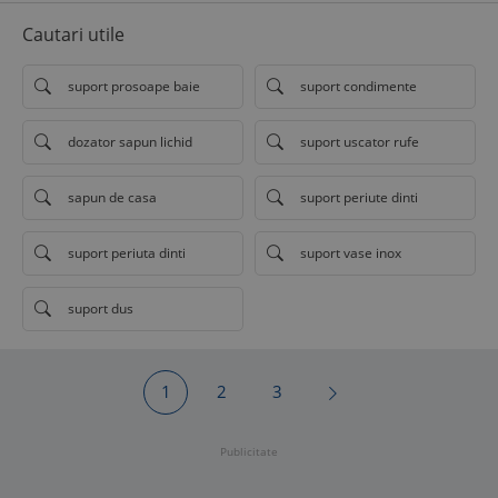
Cautari utile
suport prosoape baie
suport condimente
dozator sapun lichid
suport uscator rufe
sapun de casa
suport periute dinti
suport periuta dinti
suport vase inox
suport dus
1
2
3
Publicitate