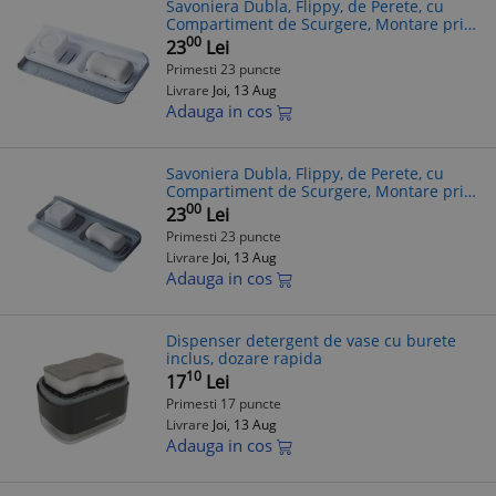
Savoniera Dubla, Flippy, de Perete, cu
Compartiment de Scurgere, Montare prin
Lipire, 26 x 8 x 4 cm, Alb/Gri
00
23
Lei
Primesti 23 puncte
Livrare
Joi, 13 Aug
Adauga in cos
Savoniera Dubla, Flippy, de Perete, cu
Compartiment de Scurgere, Montare prin
Lipire, 26 x 8 x 4 cm, Gri/Alb
00
23
Lei
Primesti 23 puncte
Livrare
Joi, 13 Aug
Adauga in cos
Dispenser detergent de vase cu burete
inclus, dozare rapida
10
17
Lei
Primesti 17 puncte
Livrare
Joi, 13 Aug
Adauga in cos