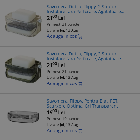
Savoniera Dubla, Flippy, 2 Straturi,
Instalare fara Perforare, Agatatoare
Burete, 13.5 x 8.5 x 6 cm, Transparent
00
21
Lei
Primesti 21 puncte
Livrare
Joi, 13 Aug
Adauga in cos
Savoniera Dubla, Flippy, 2 Straturi,
Instalare fara Perforare, Agatatoare
Burete, 13.5 x 8.5 x 6 cm, Verde Inchis
00
21
Lei
Primesti 21 puncte
Livrare
Joi, 13 Aug
Adauga in cos
Savoniera, Flippy, Pentru Blat, PET,
Scurgere Optima, Gri Transparent
00
19
Lei
Primesti 19 puncte
Livrare
Joi, 13 Aug
Adauga in cos