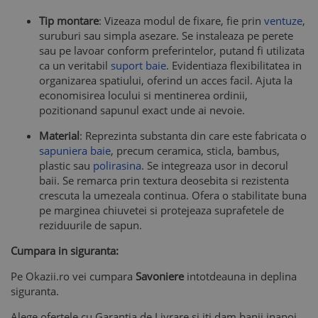
Tip montare
: Vizeaza modul de fixare, fie prin
ventuze
,
suruburi sau simpla asezare. Se instaleaza pe perete
sau pe lavoar conform preferintelor, putand fi utilizata
ca un veritabil
suport baie
. Evidentiaza flexibilitatea in
organizarea spatiului, oferind un acces facil. Ajuta la
economisirea locului si mentinerea ordinii,
pozitionand sapunul exact unde ai nevoie.
Material
: Reprezinta substanta din care este fabricata o
sapuniera baie
, precum ceramica, sticla, bambus,
plastic sau
polirasina
. Se integreaza usor in decorul
baii. Se remarca prin textura deosebita si rezistenta
crescuta la umezeala continua. Ofera o stabilitate buna
pe marginea chiuvetei si protejeaza suprafetele de
reziduurile de sapun.
Cumpara in siguranta:
Pe Okazii.ro vei cumpara
Savoniere
intotdeauna in deplina
siguranta.
Alege ofertele cu Garantia de Livrare si iti dam banii inapoi