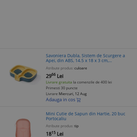
Savoniera Dubla, Sistem de Scurgere a
Apei, din ABS, 14.5 x 18 x 3 cm,
Albastru/Galben
Atribute produs:
culoare
66
29
Lei
Livrare gratuita
la comenzile de 400 lei
Primesti 30 puncte
Livrare
Miercuri, 12 Aug
Adauga in cos
Mini Cutie de Sapun din Hartie, 20 buc
Portocaliu
Atribute produs:
tip
15
18
Lei