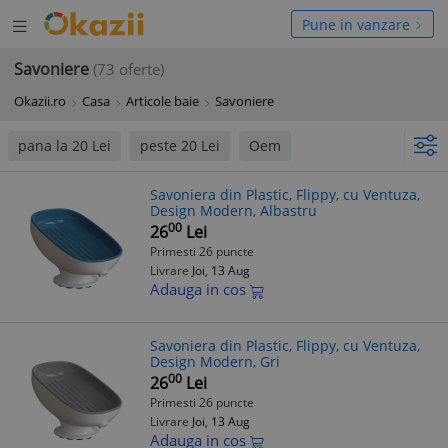
Deschide
hide
Pune in vanzare
meniul
niul
Savoniere
(73 oferte)
Okazii.ro
Casa
Articole baie
Savoniere
pana la 20 Lei
peste 20 Lei
Oem
Savoniera din Plastic, Flippy, cu Ventuza,
Design Modern, Albastru
00
26
Lei
Primesti 26 puncte
Livrare
Joi, 13 Aug
Adauga in cos
Savoniera din Plastic, Flippy, cu Ventuza,
Design Modern, Gri
00
26
Lei
Primesti 26 puncte
Livrare
Joi, 13 Aug
Adauga in cos