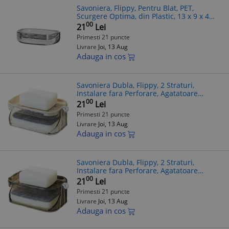
Savoniera, Flippy, Pentru Blat, PET,
Scurgere Optima, din Plastic, 13 x 9 x 4
cm, Gri
00
21
Lei
Primesti 21 puncte
Livrare
Joi, 13 Aug
Adauga in cos
Savoniera Dubla, Flippy, 2 Straturi,
Instalare fara Perforare, Agatatoare
Burete, 13.5 x 8.5 x 6 cm, Bej
00
21
Lei
Primesti 21 puncte
Livrare
Joi, 13 Aug
Adauga in cos
Savoniera Dubla, Flippy, 2 Straturi,
Instalare fara Perforare, Agatatoare
Burete, 13.5 x 8.5 x 6 cm, Gri
00
21
Lei
Primesti 21 puncte
Livrare
Joi, 13 Aug
Adauga in cos