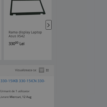
Rama display Laptop
carcasa rama display
Asus X542
Acer Nitro 5 AN515-54
-44 50w n18c3
00
00
330
Lei
55
Lei
ap2k1000300-ha25
Vizualizeaza ca:
 330-15IKB 330-15ICN 330-
Urmarit de 1 utilizator
Livrare
Miercuri, 12 Aug