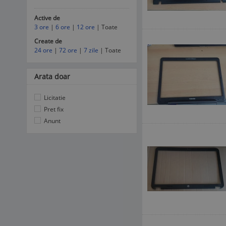
Active de
3 ore
|
6 ore
|
12 ore
| Toate
Create de
24 ore
|
72 ore
|
7 zile
| Toate
Arata doar
Licitatie
Pret fix
Anunt