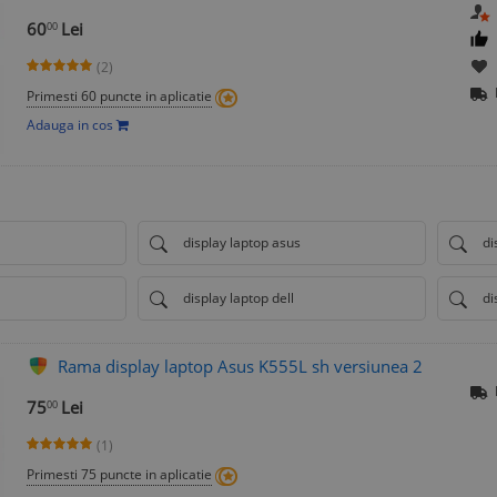
60
Lei
00
(2)
Primesti 60 puncte in aplicatie
Adauga in cos
display laptop asus
di
display laptop dell
di
Rama display laptop Asus K555L sh versiunea 2
75
Lei
00
(1)
Primesti 75 puncte in aplicatie