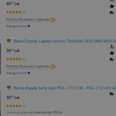
40
Lei
00
(1)
Primesti 40 puncte in aplicatie
Adauga in cos
Rama Display Laptop Lenovo ThinkPad T420 (4W1609) L
36
Lei
00
(1)
Primesti 36 puncte in aplicatie
Adauga in cos
Rama dispaly Sony Vaio PCG - 71211M , PCG -71212m al
30
Lei
00
(1)
Livrare gratuita
la comenzile de 350 lei