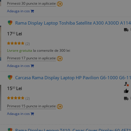
Primesti 30 puncte in aplicatie
Adauga in cos
Rama Display Laptop Toshiba Satellite A300 A300D A114
17
Lei
00
(2)
Livrare gratuita
la comenzile de 300 lei
Primesti 17 puncte in aplicatie
Adauga in cos
Carcasa Rama Display Laptop HP Pavilion G6-1000 G6-1
15
Lei
00
(2)
Primesti 15 puncte in aplicatie
Adauga in cos
Rama Display Lenovo T410, Capac Cover Display 60.4FZ