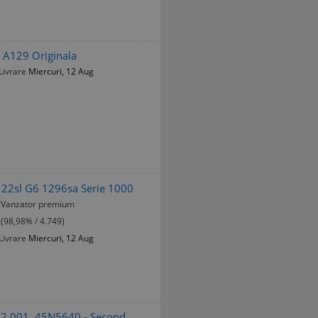
 A129 Originala
Livrare
Miercuri, 12 Aug
122sl G6 1296sa Serie 1000
Vanzator premium
(98,98% / 4.749)
Livrare
Miercuri, 12 Aug
12.001, 45N5640 - Second