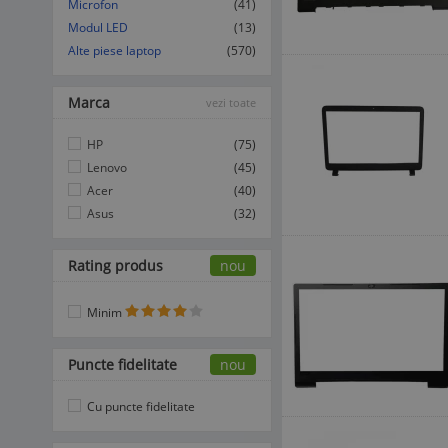
Microfon
(41)
Modul LED
(13)
Alte piese laptop
(570)
Marca
vezi toate
HP
(75)
Lenovo
(45)
Acer
(40)
Asus
(32)
Rating produs
nou
Minim
Puncte fidelitate
nou
Cu puncte fidelitate