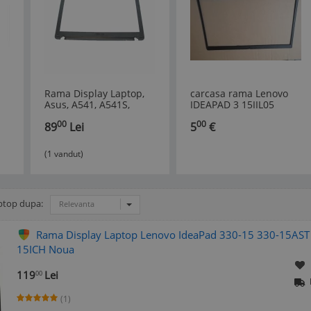
Rama Display Laptop,
carcasa rama Lenovo
Asus, A541, A541S,
IDEAPAD 3 15IIL05
A541SA, A541SC, A541U,
81WE 15IGL05 15ADA05
00
00
89
Lei
5
€
A541UA, A541UV, R541,
R541U,, F541, F541S.
F541N, F541NA, F541UA,
(1 vandut)
F541UV, R541UA
ptop dupa:
Relevanta
Rama Display Laptop Lenovo IdeaPad 330-15 330-15AST
15ICH Noua
119
Lei
00
(1)