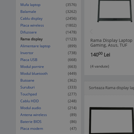
Mufa laptop
(3576)
Balamale
(3262)
Cablu display
(2456)
Placa wireless
(1802)
Difuzoare
(1478)
Rama display
(1123)
Rama Display Laptop
Gaming, Asus, TUF
Alimentare laptop
(899)
FX504G, FX504GE,
Invertor
(738)
00
140
Lei
FX504GD, FX504GM,
90NR00I0-R7B010,
Placa USB
(668)
48BKLLBJN30, neagra
(4 vandute)
Modul pornire
(663)
Modul bluetooth
(449)
Butoane
(362)
Suruburi
(333)
Sorteaza Rama display la
Afisare Lista
Afisare galerie
Touchpad
(277)
Cablu HDD
(248)
Modul audio
(214)
Antena wireless
(89)
Baterie BIOS
(86)
Placa modem
(47)