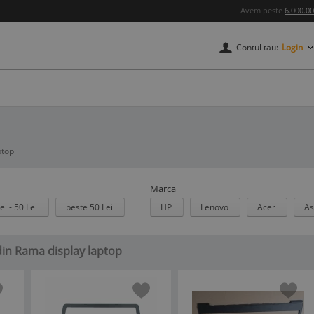
Avem peste
6.000.0
Contul tau:
Login
ptop
Marca
ei - 50 Lei
peste 50 Lei
HP
Lenovo
Acer
A
 din Rama display laptop