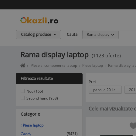
Catalog produse
Cauta
Rama display
Rama display laptop
(1123 oferte)
Home
Piese si componente laptop
Piese laptop
Rama display la
page
okazii.ro
Filtreaza rezultate
-
Pret
Cumperi
pana la 20 Lei
20 L
Nou (165)
in
siguranta
Second hand (958)
de
Cele mai vizualizate
la
Categorie
vanzatori
de
incredere
Piese laptop
Caddy
(5431)