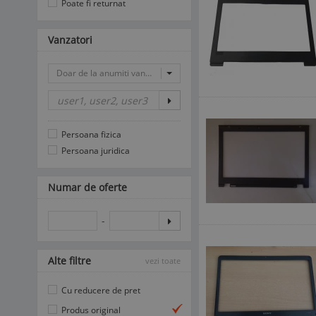
Poate fi returnat
Vanzatori
Doar de la anumiti vanzatori
Persoana fizica
Persoana juridica
Numar de oferte
-
Alte filtre
vezi toate
Cu reducere de pret
Produs original