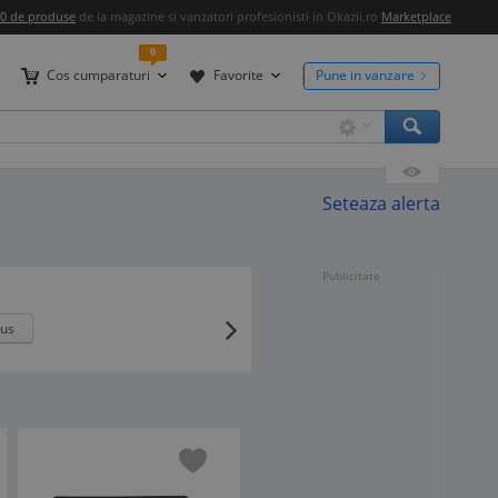
00 de produse
de la magazine si vanzatori profesionisti in Okazii.ro
Marketplace
0
Cos cumparaturi
Favorite
Pune in vanzare
Seteaza alerta
Publicitate
sus