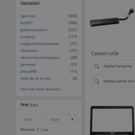
Vanzatori
cgavrilas
(300)
fely007
(300)
gianycomputers
(231)
pclaptop
(117)
magazinonlinenonstop
(51)
electroest
(41)
Cautari utile
dezmembrarelaptopuri
(29)
geromait
(21)
display laptop hp
pitycu990
(11)
totul_de_la_un_leu
(8)
display laptop acer
Vezi mai multi vanzatori
Pret
(Lei)
-
Moneda:
€
|
Lei