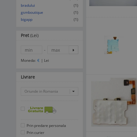
bradului
(1)
gsmboutique
(1)
bigapp
(1)
Pret
(Lei)
-
Moneda:
€
|
Lei
Livrare
Oriunde in Romania
Prin predare personala
Prin curier