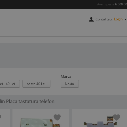
Avem peste
6.000.0
Contul tau:
Login
Marca
ei - 40 Lei
peste 40 Lei
Nokia
din Placa tastatura telefon