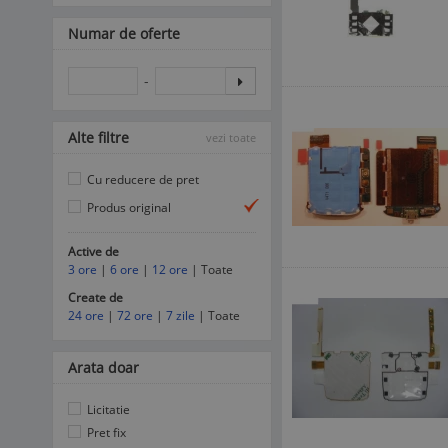
Numar de oferte
-
Alte filtre
vezi toate
Cu reducere de pret
Produs original
Active de
3 ore
|
6 ore
|
12 ore
| Toate
Create de
24 ore
|
72 ore
|
7 zile
| Toate
Arata doar
Licitatie
Pret fix