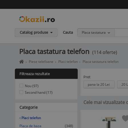
Catalog produse
Cauta
Placa tastatura
Placa tastatura telefon
(114 oferte)
Home
Piese telefoane
Placi telefon
Placa tastatura telefon
page
okazii.ro
Filtreaza rezultate
-
Pret
Cumperi
pana la 20 Lei
20 L
Nou (97)
in
siguranta
Second hand (17)
de
Cele mai vizualizate 
la
Categorie
vanzatori
de
incredere
Placi telefon
Placa de baza
(348)