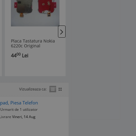
Placa Tastatura Nokia
Placa Tastatura Nokia
6220c Original
3250 (Numeric) Original
00
00
44
Lei
26
Lei
Vizualizeaza ca:
ypad, Piesa Telefon
Urmarit de 1 utilizator
Livrare
Vineri, 14 Aug