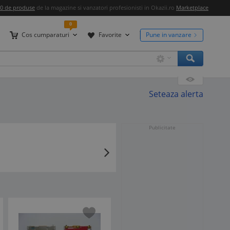
00 de produse
de la magazine si vanzatori profesionisti in Okazii.ro
Marketplace
0
Cos cumparaturi
Favorite
Pune in vanzare
Seteaza alerta
Publicitate