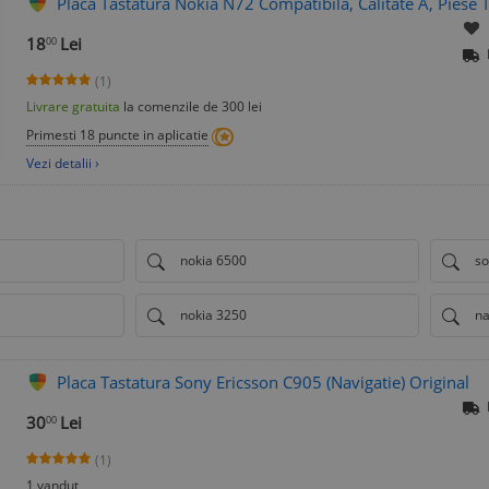
Placa Tastatura Nokia N72 Compatibila, Calitate A, Piese 
18
Lei
00
(1)
Livrare gratuita
la comenzile de 300 lei
Primesti 18 puncte in aplicatie
Vezi detalii ›
nokia 6500
so
nokia 3250
na
Placa Tastatura Sony Ericsson C905 (Navigatie) Original
30
Lei
00
(1)
1 vandut