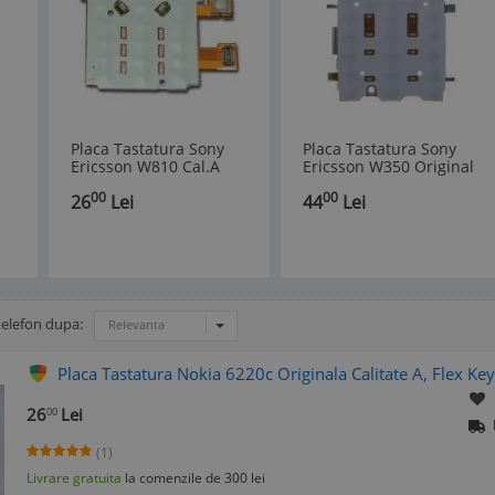
Placa Tastatura Sony
Placa Tastatura Sony
Ericsson W810 Cal.A
Ericsson W350 Original
00
00
26
Lei
44
Lei
telefon dupa:
Relevanta
Placa Tastatura Nokia 6220c Originala Calitate A, Flex Ke
26
Lei
00
(1)
Livrare gratuita
la comenzile de 300 lei