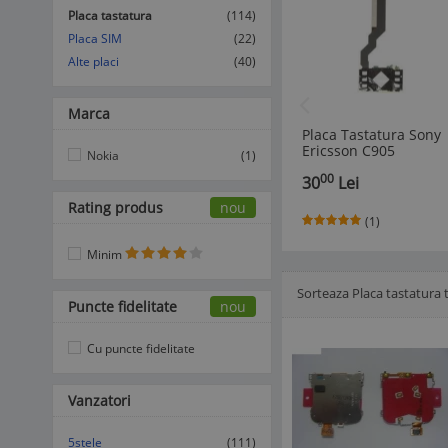
Placa tastatura
(114)
Placa SIM
(22)
Alte placi
(40)
Marca
Placa Tastatura Sony
Ericsson C905
Nokia
(1)
(Navigatie) Original
00
30
Lei
Rating produs
nou
(1)
Minim
Sorteaza Placa tastatura 
Afisare Lista
Afisare galerie
Puncte fidelitate
nou
Cu puncte fidelitate
Vanzatori
5stele
(111)