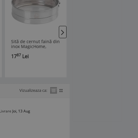
Sitã de cernut fainã din
Strecuratoare din
inox MagicHome,
silicon, pliabila, 24 cm,
rotundã, 19 cm
verde/gri
87
42
17
Lei
20
Lei
Vizualizeaza ca:
Livrare
Joi, 13 Aug