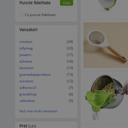
Puncte fidelitate
nou
Cu puncte fidelitate
Vanzatori
cmclass
(24)
jollymag
(23)
powerx
(17)
azhome
(16)
blusmart
(15)
goanadupaproduse
(13)
eurostoc
(12)
adhoreca1
(7)
grandshop
(6)
raftonline
(5)
Vezi mai multi vanzatori
Pret
(Lei)