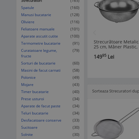
Strecuratori
(165)
Spatule
(160)
Manusi bucatarie
(128)
Oliviere
(116)
Feliatoare manuale
(101)
Aparate ascutit cutite
(100)
Strecurătoare Metalic
Termometre bucatarie
(91)
25 cm, Mâner Plastic,
Curatatoare legume,
(79)
Argintiu
95
fructe
149
Lei
Sorturi de bucatarie
(60)
Masini de facut carnati
(58)
Polonice
(49)
Mojare
(43)
Sorteaza Strecuratori dup
Afisare Lista
Timer bucatarie
Afisare galerie
(40)
Prese usturoi
(34)
Aparate de facut paste
(34)
Teluri bucatarie
(34)
Desfacatoare conserve
(33)
Sucitoare
(30)
Solnite
(30)