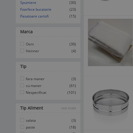
Spumiere
(30)
Foarfece bucatarie
(23)
Pasatoare cartofi
(15)
Marca
Oem
(30)
Heinner
(4)
Tip
fara maner
(3)
cu maner
(61)
Nespecificat
(101)
Tip Aliment
vezi toate
salata
(3)
paste
(18)