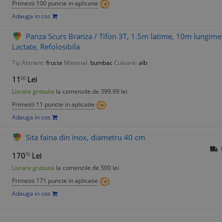
Primesti 100 puncte in aplicatie
Adauga in cos
Panza Scurs Branza / Tifon 3T, 1.5m latime, 10m lungime
Lactate, Refolosibila
Tip Aliment:
fructe
Material:
bumbac
Culoare:
alb
11
Lei
00
Livrare gratuita
la comenzile de 399.99 lei
Primesti 11 puncte in aplicatie
Adauga in cos
Sita faina din inox, diametru 40 cm
170
Lei
76
Livrare gratuita
la comenzile de 500 lei
Primesti 171 puncte in aplicatie
Adauga in cos