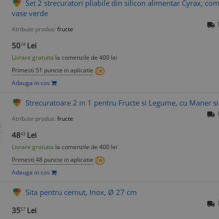
Set 2 strecuratori pliabile din silicon alimentar Cyrax, co
vase verde
Atribute produs:
fructe
50
Lei
74
Livrare gratuita
la comenzile de 400 lei
Primesti 51 puncte in aplicatie
Adauga in cos
Strecuratoare 2 in 1 pentru Fructe si Legume, cu Maner 
Atribute produs:
fructe
48
Lei
43
Livrare gratuita
la comenzile de 400 lei
Primesti 48 puncte in aplicatie
Adauga in cos
Sita pentru cernut, Inox, Ø 27 cm
35
Lei
57