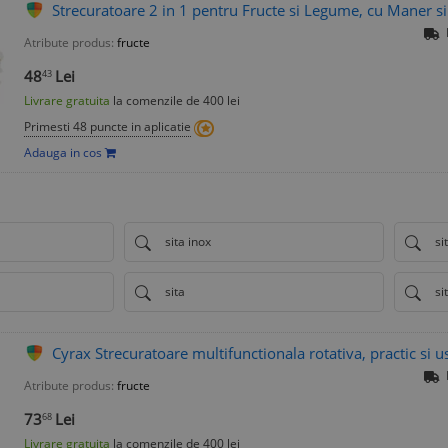
Strecuratoare 2 in 1 pentru Fructe si Legume, cu Maner s
Atribute produs:
fructe
48
Lei
43
Livrare gratuita
la comenzile de 400 lei
Primesti 48 puncte in aplicatie
Adauga in cos
sita inox
si
sita
si
Cyrax Strecuratoare multifunctionala rotativa, practic si u
Atribute produs:
fructe
73
Lei
68
Livrare gratuita
la comenzile de 400 lei