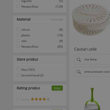
legume
(5)
Nespecificat
(129)
Material
vezi toate
silicon
(8)
plastic
(19)
otel
(8)
Nespecificat
(85)
Cautari utile
Stare produs
sita faina
Nou (163)
strecuratoare ceai
Second hand (2)
Rating produs
nou
Minim