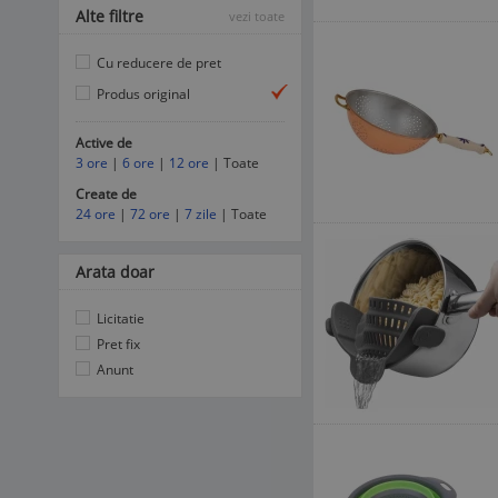
Alte filtre
vezi toate
Cu reducere de pret
Produs original
Active de
3 ore
|
6 ore
|
12 ore
| Toate
Create de
24 ore
|
72 ore
|
7 zile
| Toate
Arata doar
Licitatie
Pret fix
Anunt