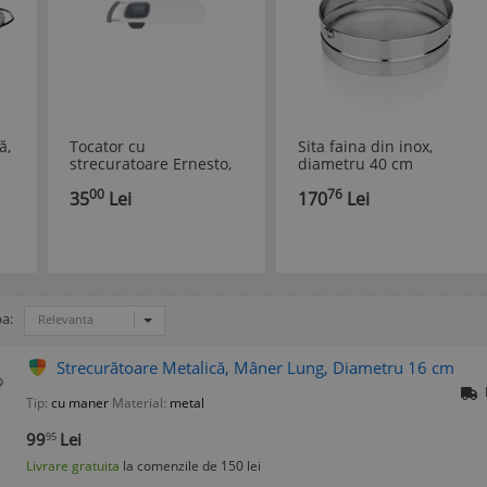
ă,
Tocator cu
Sita faina din inox,
strecuratoare Ernesto,
diametru 40 cm
extensibil, 42 – 64 x 25
00
76
35
Lei
170
Lei
x 1,5 cm
a:
Relevanta
Strecurătoare Metalică, Mâner Lung, Diametru 16 cm
Tip:
cu maner
Material:
metal
99
Lei
95
Livrare gratuita
la comenzile de 150 lei