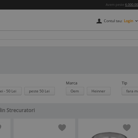
Avem peste
6.000.0
Contul tau:
Login
Marca
Tip
ei - 50 Lei
peste 50 Lei
Oem
Heinner
fara 
din Strecuratori