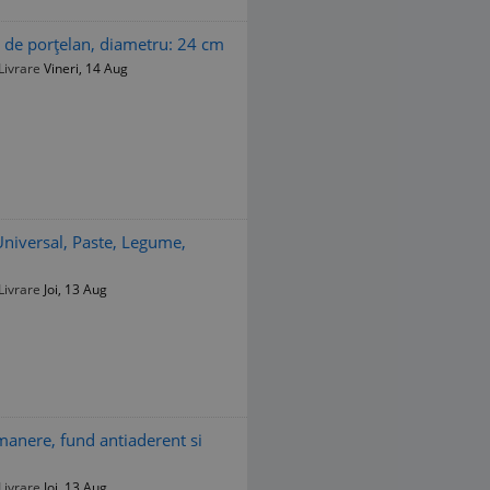
er de porţelan, diametru: 24 cm
Livrare
Vineri, 14 Aug
, Universal, Paste, Legume,
Livrare
Joi, 13 Aug
u manere, fund antiaderent si
Livrare
Joi, 13 Aug