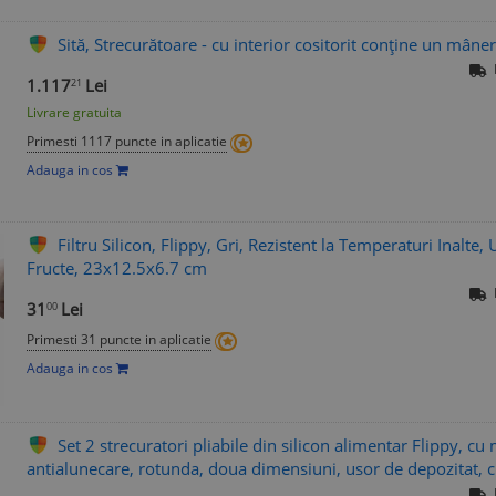
Sită, Strecurătoare - cu interior cositorit conţine un mân
1.117
Lei
21
Livrare gratuita
Primesti 1117 puncte in aplicatie
Adauga in cos
Filtru Silicon, Flippy, Gri, Rezistent la Temperaturi Inalte
Fructe, 23x12.5x6.7 cm
31
Lei
00
Primesti 31 puncte in aplicatie
Adauga in cos
Set 2 strecuratori pliabile din silicon alimentar Flippy, c
antialunecare, rotunda, doua dimensiuni, usor de depozitat, c