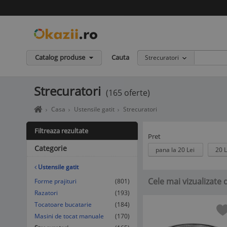
Catalog produse
Cauta
Strecuratori
Strecuratori
(165 oferte)
Home
Casa
Ustensile gatit
Strecuratori
page
okazii.ro
Filtreaza rezultate
-
Pret
Cumperi
Categorie
pana la 20 Lei
20 L
in
siguranta
Ustensile gatit
de
Cele mai vizualizate 
la
Forme prajituri
(801)
vanzatori
Razatori
(193)
de
Tocatoare bucatarie
(184)
incredere
Masini de tocat manuale
(170)