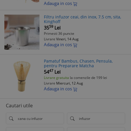
Adauga in cos
Filtru infuzor ceai, din inox, 7.5 cm, sita,
Kinghoff
59
35
Lei
Primesti 36 puncte
Livrare
Vineri, 14 Aug
Adauga in cos
Pamatuf Bambus, Chasen, Pensula,
pentru Preparare Matcha
47
54
Lei
Livrare gratuita
la comenzile de 199 lei
Livrare
Miercuri, 12 Aug
Adauga in cos
Cautari utile
cana cu infuzor
infuzor