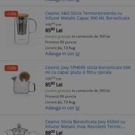
Ceainic S&G Sticla Termorezistenta cu
-14%
Infuzor Metalic Capac 900 ML Borosilicata
10
100
Lei
80
85
Lei
Livrare gratuita
la comenzile de 300 lei
Primesti 86 puncte
Livrare
Joi, 13 Aug
Adauga in cos
Ceainic Jovy SPHERE sticla borosilicata 500
-14%
ml cu capac pluta si filtru spirala
10
100
Lei
80
85
Lei
Livrare gratuita
la comenzile de 300 lei
Primesti 86 puncte
Livrare
Joi, 13 Aug
Adauga in cos
Ceainic Sticla Borosilicata Jovy 650ml cu
Infuzor Metalic Inox, Rezistent Termic,
Ceai Vrac, Infuzie Aroma Uniforma
00
88
Lei