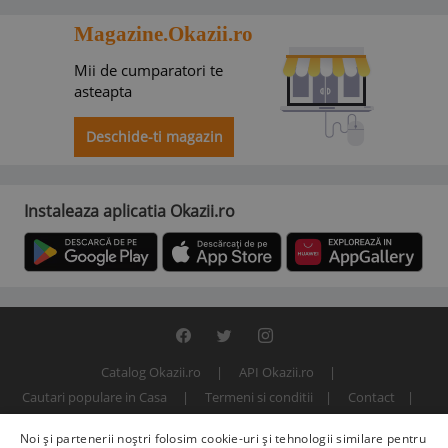
Magazine.Okazii.ro
Mii de cumparatori te
asteapta
Deschide-ti magazin
Instaleaza aplicatia Okazii.ro
Catalog Okazii.ro
API Okazii.ro
Cautari populare in Casa
Termeni si conditii
Contact
Politica de confidentialitate
ANPC
SOL
Noi și partenerii noștri folosim cookie-uri și tehnologii similare pentru
© 2000 - 2026 S.C. BITFACTOR S.R.L.