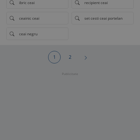
ibric ceai
recipient ceai
ceainic ceai
set cesti ceai portelan
ceai negru
1
2
Publicitate