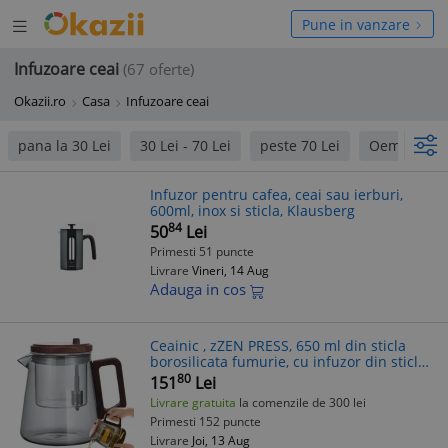
Deschide
hide
Pune in vanzare
meniul
niul
Infuzoare ceai
(67 oferte)
Okazii.ro
Casa
Infuzoare ceai
pana la 30 Lei
30 Lei - 70 Lei
peste 70 Lei
Oem
Infuzor pentru cafea, ceai sau ierburi,
600ml, inox si sticla, Klausberg
84
50
Lei
Primesti 51 puncte
Livrare
Vineri, 14 Aug
Adauga in cos
Ceainic , zZEN PRESS, 650 ml din sticla
borosilicata fumurie, cu infuzor din sticla
si sistem cu tija
80
151
Lei
Livrare gratuita
la comenzile de 300 lei
Primesti 152 puncte
Livrare
Joi, 13 Aug