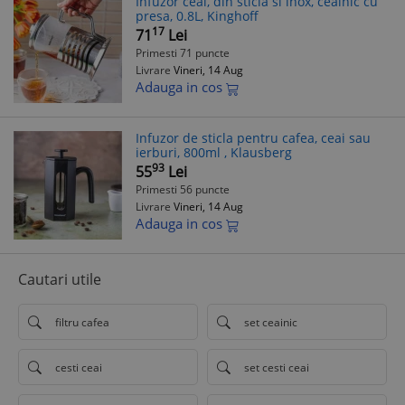
Infuzor ceai, din sticla si inox, ceainic cu
presa, 0.8L, Kinghoff
17
71
Lei
Primesti 71 puncte
Livrare
Vineri, 14 Aug
Adauga in cos
Infuzor de sticla pentru cafea, ceai sau
ierburi, 800ml , Klausberg
93
55
Lei
Primesti 56 puncte
Livrare
Vineri, 14 Aug
Adauga in cos
Cautari utile
filtru cafea
set ceainic
cesti ceai
set cesti ceai