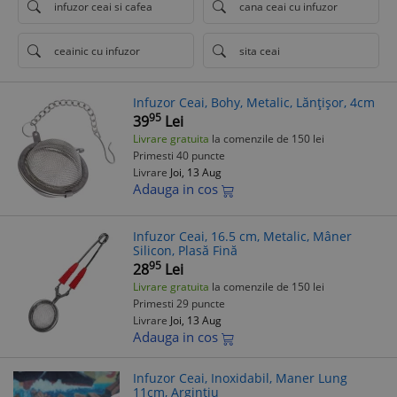
infuzor ceai si cafea
cana ceai cu infuzor
ceainic cu infuzor
sita ceai
Infuzor Ceai, Bohy, Metalic, Lănțișor, 4cm
95
39
Lei
Livrare gratuita
la comenzile de 150 lei
Primesti 40 puncte
Livrare
Joi, 13 Aug
Adauga in cos
Infuzor Ceai, 16.5 cm, Metalic, Mâner
Silicon, Plasă Fină
95
28
Lei
Livrare gratuita
la comenzile de 150 lei
Primesti 29 puncte
Livrare
Joi, 13 Aug
Adauga in cos
Infuzor Ceai, Inoxidabil, Maner Lung
11cm, Argintiu