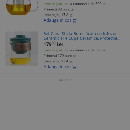
Livrare gratuita
la comenzile de 300 lei
Primesti 88 puncte
Livrare
Joi, 13 Aug
Adauga in cos
Set Cana Sticla Borosilicata cu Infuzor
Ceramic si 4 Cupe Ceramice, Protectie
Lemn, 380ml, Jovy, Ceai, Cadou Elegant
30
179
Lei
Livrare gratuita
la comenzile de 300 lei
Primesti 179 puncte
Livrare
Joi, 13 Aug
Adauga in cos
Publicitate