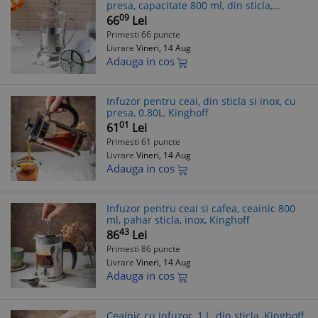
presa, capacitate 800 ml, din sticla,
Kinghoff
09
66
Lei
Primesti 66 puncte
Livrare
Vineri, 14 Aug
Adauga in cos
Infuzor pentru ceai, din sticla si inox, cu
presa, 0.80L, Kinghoff
01
61
Lei
Primesti 61 puncte
Livrare
Vineri, 14 Aug
Adauga in cos
Infuzor pentru ceai si cafea, ceainic 800
ml, pahar sticla, inox, Kinghoff
43
86
Lei
Primesti 86 puncte
Livrare
Vineri, 14 Aug
Adauga in cos
Ceainic cu infuzor, 1 L, din sticla, Kinghoff