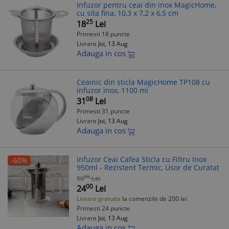
Infuzor pentru ceai din inox MagicHome,
cu sita fina, 10,3 x 7,2 x 6,5 cm
25
18
Lei
Primesti 18 puncte
Livrare
Joi, 13 Aug
Adauga in cos
Ceainic din sticla MagicHome TP108 cu
infuzor inox, 1100 ml
08
31
Lei
Primesti 31 puncte
Livrare
Joi, 13 Aug
Adauga in cos
Infuzor Ceai Cafea Sticla cu Filtru Inox
-60%
950ml - Rezistent Termic, Usor de Curatat
99
59
Lei
00
24
Lei
Livrare gratuita
la comenzile de 200 lei
Primesti 24 puncte
Livrare
Joi, 13 Aug
Adauga in cos