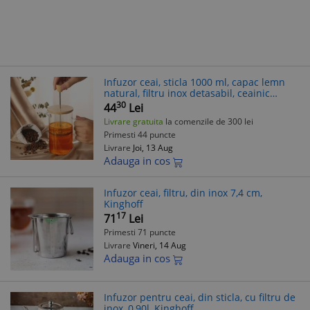
Infuzor ceai, sticla 1000 ml, capac lemn
natural, filtru inox detasabil, ceainic
elegant pentru infuzii, accesorii bucatarie
30
44
Lei
premium, usor de curatat
Livrare gratuita
la comenzile de 300 lei
Primesti 44 puncte
Livrare
Joi, 13 Aug
Adauga in cos
Infuzor ceai, filtru, din inox 7,4 cm,
Kinghoff
17
71
Lei
Primesti 71 puncte
Livrare
Vineri, 14 Aug
Adauga in cos
Infuzor pentru ceai, din sticla, cu filtru de
inox, 0,90l, Kinghoff