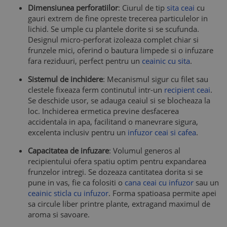
Dimensiunea perforatiilor
: Ciurul de tip
sita ceai
cu
gauri extrem de fine opreste trecerea particulelor in
lichid. Se umple cu plantele dorite si se scufunda.
Designul micro-perforat izoleaza complet chiar si
frunzele mici, oferind o bautura limpede si o infuzare
fara reziduuri, perfect pentru un
ceainic cu sita
.
Sistemul de inchidere
: Mecanismul sigur cu filet sau
clestele fixeaza ferm continutul intr-un
recipient ceai
.
Se deschide usor, se adauga ceaiul si se blocheaza la
loc. Inchiderea ermetica previne desfacerea
accidentala in apa, facilitand o manevrare sigura,
excelenta inclusiv pentru un
infuzor ceai si cafea
.
Capacitatea de infuzare
: Volumul generos al
recipientului ofera spatiu optim pentru expandarea
frunzelor intregi. Se dozeaza cantitatea dorita si se
pune in vas, fie ca folositi o
cana ceai cu infuzor
sau un
ceainic sticla cu infuzor
. Forma spatioasa permite apei
sa circule liber printre plante, extragand maximul de
aroma si savoare.