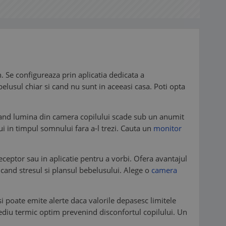
. Se configureaza prin aplicatia dedicata a
ebelusul chiar si cand nu sunt in aceeasi casa. Poti opta
t cand lumina din camera copilului scade sub un anumit
ui in timpul somnului fara a-l trezi. Cauta un
monitor
eceptor sau in aplicatie pentru a vorbi. Ofera avantajul
ducand stresul si plansul bebelusului. Alege o
camera
i poate emite alerte daca valorile depasesc limitele
mediu termic optim prevenind disconfortul copilului. Un