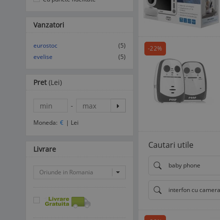
Vanzatori
eurostoc
(5)
-22%
evelise
(5)
Pret
(Lei)
-
Moneda:
€
|
Lei
Cautari utile
Livrare
baby phone
Oriunde in Romania
interfon cu camer