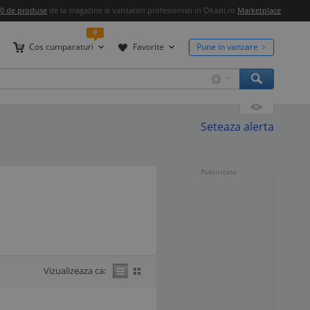
00 de produse
de la magazine si vanzatori profesionisti in Okazii.ro
Marketplace
0
Cos cumparaturi
Favorite
Pune in vanzare
Seteaza alerta
Publicitate
Vizualizeaza ca: