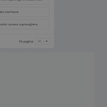
deo interfoane
nitor camere supraveghere
Pe pagina:
36