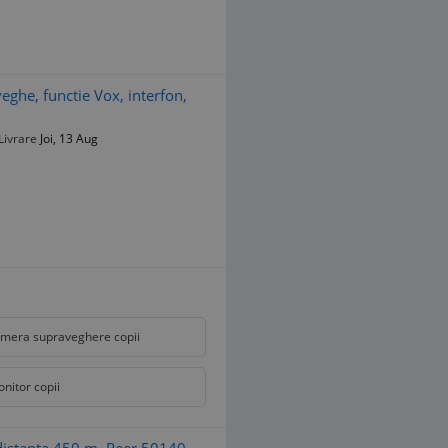
ghe, functie Vox, interfon,
Livrare
Joi, 13 Aug
mera supraveghere copii
nitor copii
 distanta 450 m, Reer 50140