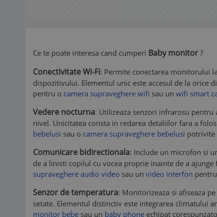
Baby monitor
Ce te poate interesa cand cumperi
?
Conectivitate Wi-Fi
: Permite conectarea monitorului la 
dispozitivului. Elementul unic este accesul de la orice di
pentru o
camera supraveghere wifi
sau un
wifi smart 
Vedere nocturna
: Utilizeaza senzori infrarosu pentr
nivel. Unicitatea consta in redarea detaliilor fara a fo
bebelusi
sau o
camera supraveghere bebelusi
potrivite
Comunicare bidirectionala
: Include un microfon si u
de a linisti copilul cu vocea proprie inainte de a ajunge
supraveghere audio video
sau un
video interfon
pentru 
Senzor de temperatura
: Monitorizeaza si afiseaza p
setate. Elementul distinctiv este integrarea climatului 
monitor bebe
sau un
baby phone
echipat corespunzator