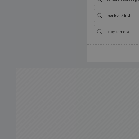
monitor 7 inch
baby camera