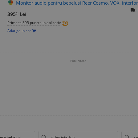
Monitor audio pentru bebelusi Reer Cosmo, VOX, interfo
395
Lei
01
Primesti 395 puncte in aplicatie
Adauga in cos
Publicitate
ere bebelusi
video interfon
ca