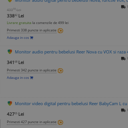
19
433
Lei
338
Lei
42
Livrare gratuita
la comenzile de 499 lei
Primesti 338 puncte in aplicatie
Adauga in cos
Monitor audio pentru bebelusi Reer Nova cu VOX si raza
341
Lei
68
Primesti 342 puncte in aplicatie
Adauga in cos
Monitor video digital pentru bebelusi Reer BabyCam L cu
427
Lei
05
Primesti 427 puncte in aplicatie