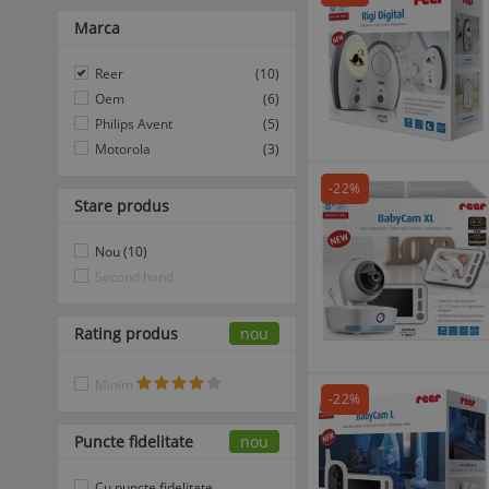
Marca
Reer
(10)
Oem
(6)
Philips Avent
(5)
Motorola
(3)
-22%
Stare produs
Nou (10)
Second hand
Rating produs
nou
Minim
-22%
Puncte fidelitate
nou
Cu puncte fidelitate