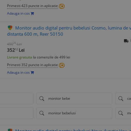
Primesti 423 puncte in aplicatie
Adauga in cos
Monitor audio digital pentru bebelusi Cosmo, lumina de ve
distanta 600 m, Reer 50150
71
450
Lei
352
Lei
12
Livrare gratuita
la comenzile de 499 lei
Primesti 352 puncte in aplicatie
Adauga in cos
monitor bebe
ca
a
monitor bebelusi
mo
Monitor audio digital pentru bebelusi Nova, functie Vox,