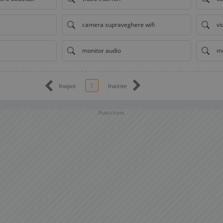
camera supraveghere wifi
vi
monitor audio
mo
1
Inapoi
Inainte
Publicitate