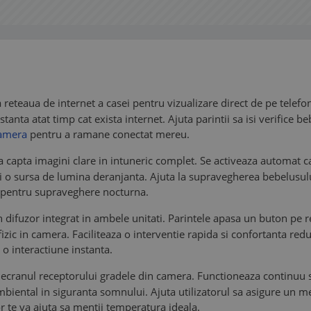
reteaua de internet a casei pentru vizualizare direct de pe telefon
stanta atat timp cat exista internet. Ajuta parintii sa isi verifice b
camera
pentru a ramane conectat mereu.
u a capta imagini clare in intuneric complet. Se activeaza automa
losi o sursa de lumina deranjanta. Ajuta la supravegherea bebelusul
 pentru supraveghere nocturna.
n difuzor integrat in ambele unitati. Parintele apasa un buton pe r
 fizic in camera. Faciliteaza o interventie rapida si confortanta re
o interactiune instanta.
e ecranul receptorului gradele din camera. Functioneaza continuu s
ambiental in siguranta somnului. Ajuta utilizatorul sa asigure un 
 te va ajuta sa mentii temperatura ideala.