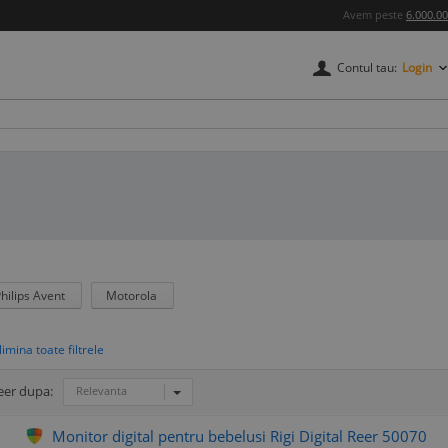
Avem peste
6.000.0
Contul tau:
Login
hilips Avent
Motorola
eer dupa:
Relevanta
Monitor digital pentru bebelusi Rigi Digital Reer 50070