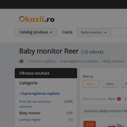
Catalog produse
Cauta
Baby monitor
Baby monitor Reer
(10 oferte)
Home
Camera copilului
Supravegherea copilului
Baby monitor
page
okazii.ro
Filtreaza rezultate
-
Marca
Cumperi
Categorie
Reer
Oem
P
in
siguranta
Supravegherea copilului
de
Filtre selectate:
Reer
la
Articole securizarea
(248)
vanzatori
camerei
Sorteaza Baby monitor R
de
Afisare Lista
Afisare galerie
Baby monitor
(10)
incredere
Lampa veghe
(1)
-22%