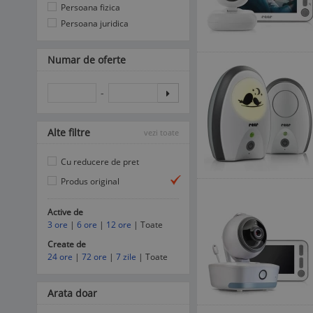
Persoana fizica
Persoana juridica
Numar de oferte
-
Alte filtre
vezi toate
Cu reducere de pret
Produs original
Active de
3 ore
|
6 ore
|
12 ore
| Toate
Create de
24 ore
|
72 ore
|
7 zile
| Toate
Arata doar