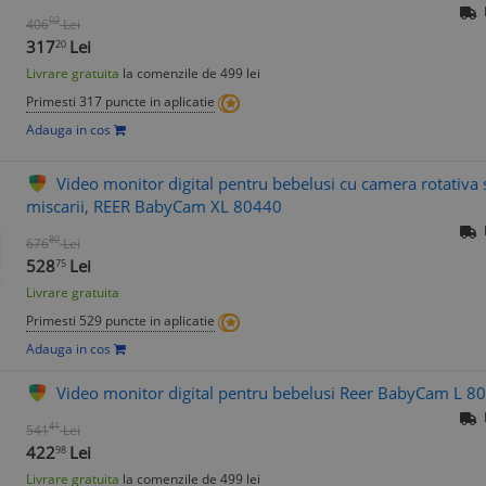
02
406
Lei
317
Lei
20
Livrare gratuita
la comenzile de 499 lei
Primesti 317 puncte in aplicatie
Adauga in cos
Video monitor digital pentru bebelusi cu camera rotativa s
miscarii, REER BabyCam XL 80440
80
676
Lei
528
Lei
75
Livrare gratuita
Primesti 529 puncte in aplicatie
Adauga in cos
Video monitor digital pentru bebelusi Reer BabyCam L 8
41
541
Lei
422
Lei
98
Livrare gratuita
la comenzile de 499 lei