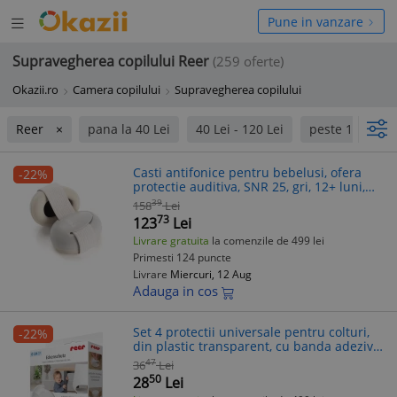
Deschide
hide
Pune in vanzare
meniul
niul
Supravegherea copilului Reer
(259 oferte)
Okazii.ro
Camera copilului
Supravegherea copilului
Reer
pana la 40 Lei
40 Lei - 120 Lei
peste 120 Lei
Casti antifonice pentru bebelusi, ofera
-22%
protectie auditiva, SNR 25, gri, 12+ luni,
Reer SilentGuard Baby 53261
39
158
Lei
73
123
Lei
Livrare gratuita
la comenzile de 499 lei
Primesti 124 puncte
Livrare
Miercuri, 12 Aug
Adauga in cos
Set 4 protectii universale pentru colturi,
-22%
din plastic transparent, cu banda adeziva,
rezistente la muscaturi, fara PVC, Reer
47
36
Lei
82049
50
28
Lei