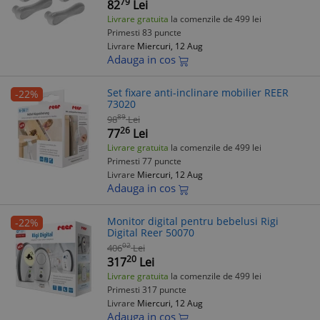
79
82
Lei
Livrare gratuita
la comenzile de 499 lei
Primesti 83 puncte
Livrare
Miercuri, 12 Aug
Adauga in cos
Set fixare anti-inclinare mobilier REER
-22%
73020
89
98
Lei
26
77
Lei
Livrare gratuita
la comenzile de 499 lei
Primesti 77 puncte
Livrare
Miercuri, 12 Aug
Adauga in cos
Monitor digital pentru bebelusi Rigi
-22%
Digital Reer 50070
02
406
Lei
20
317
Lei
Livrare gratuita
la comenzile de 499 lei
Primesti 317 puncte
Livrare
Miercuri, 12 Aug
Adauga in cos