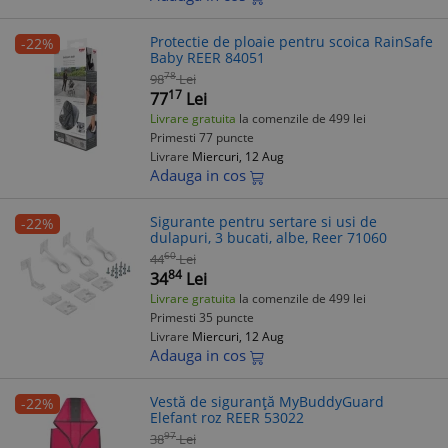
Protectie de ploaie pentru scoica RainSafe
-22%
Baby REER 84051
78
98
Lei
17
77
Lei
Livrare gratuita
la comenzile de 499 lei
Primesti 77 puncte
Livrare
Miercuri, 12 Aug
Adauga in cos
Sigurante pentru sertare si usi de
-22%
dulapuri, 3 bucati, albe, Reer 71060
60
44
Lei
84
34
Lei
Livrare gratuita
la comenzile de 499 lei
Primesti 35 puncte
Livrare
Miercuri, 12 Aug
Adauga in cos
Vestă de siguranță MyBuddyGuard
-22%
Elefant roz REER 53022
97
38
Lei