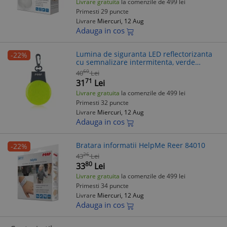
Livrare gratuita
la comenzile de 499 lei
Primesti 29 puncte
Livrare
Miercuri, 12 Aug
Adauga in cos
Lumina de siguranta LED reflectorizanta
-22%
cu semnalizare intermitenta, verde
fluorescent, cu carabina de agatare, Reer
60
40
Lei
Light&Go 53253
71
31
Lei
Livrare gratuita
la comenzile de 499 lei
Primesti 32 puncte
Livrare
Miercuri, 12 Aug
Adauga in cos
Bratara informatii HelpMe Reer 84010
-22%
26
43
Lei
80
33
Lei
Livrare gratuita
la comenzile de 499 lei
Primesti 34 puncte
Livrare
Miercuri, 12 Aug
Adauga in cos