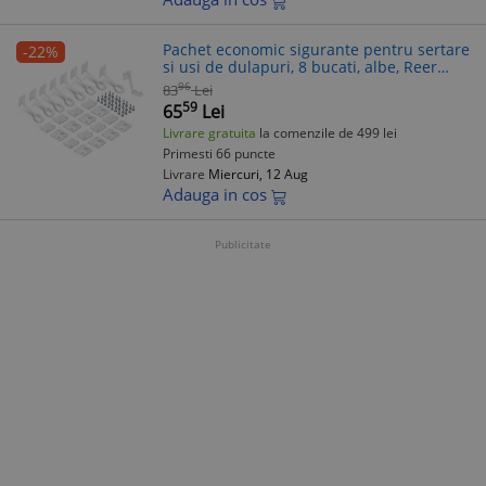
Pachet economic sigurante pentru sertare
-22%
si usi de dulapuri, 8 bucati, albe, Reer
71070
96
83
Lei
59
65
Lei
Livrare gratuita
la comenzile de 499 lei
Primesti 66 puncte
Livrare
Miercuri, 12 Aug
Adauga in cos
Publicitate