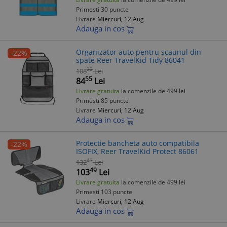
Primesti 30 puncte
Livrare
Miercuri, 12 Aug
Adauga in cos
Organizator auto pentru scaunul din
-22%
spate Reer TravelKid Tidy 86041
22
108
Lei
55
84
Lei
Livrare gratuita
la comenzile de 499 lei
Primesti 85 puncte
Livrare
Miercuri, 12 Aug
Adauga in cos
Protectie bancheta auto compatibila
-22%
ISOFIX, Reer TravelKid Protect 86061
47
132
Lei
49
103
Lei
Livrare gratuita
la comenzile de 499 lei
Primesti 103 puncte
Livrare
Miercuri, 12 Aug
Adauga in cos