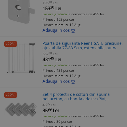
lipire, albe, Reer WinLock 70060
10
196
Lei
20
153
Lei
Livrare gratuita
la comenzile de 499 lei
Primesti 153 puncte
Livrare
Miercuri, 12 Aug
Adauga in cos
Poarta de siguranta Reer I-GATE presiune,
-22%
ajustabila 77-83.5cm, extensibila, auto-
close, alb
30
552
Lei
49
431
Lei
Livrare gratuita
la comenzile de 499 lei
Primesti 431 puncte
Livrare
Miercuri, 12 Aug
Adauga in cos
Set 4 protectii de colturi din spuma
-22%
poliuretan, cu banda adeziva 3M,
rezistenta la muscaturi, gri, Reer 82031
05
46
Lei
99
35
Lei
Livrare gratuita
la comenzile de 499 lei
Primesti 36 puncte
Livrare
Miercuri, 12 Aug