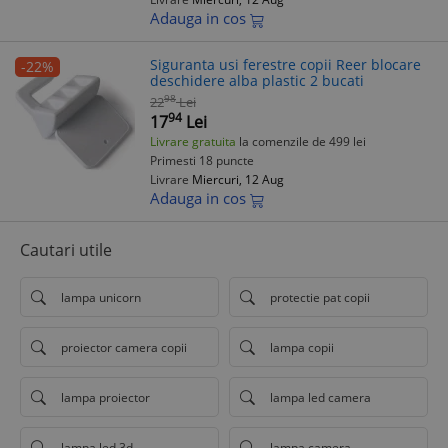
Adauga in cos
Siguranta usi ferestre copii Reer blocare
-22%
deschidere alba plastic 2 bucati
98
22
Lei
94
17
Lei
Livrare gratuita
la comenzile de 499 lei
Primesti 18 puncte
Livrare
Miercuri, 12 Aug
Adauga in cos
Cautari utile
lampa unicorn
protectie pat copii
proiector camera copii
lampa copii
lampa proiector
lampa led camera
lampa led 3d
lampa camera