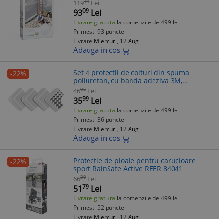
14
119
Lei
09
93
Lei
Livrare gratuita
la comenzile de 499 lei
Primesti 93 puncte
Livrare
Miercuri, 12 Aug
Adauga in cos
Set 4 protectii de colturi din spuma
-22%
poliuretan, cu banda adeziva 3M,
rezistenta la muscaturi, albe, Reer 82030
05
46
Lei
99
35
Lei
Livrare gratuita
la comenzile de 499 lei
Primesti 36 puncte
Livrare
Miercuri, 12 Aug
Adauga in cos
Protectie de ploaie pentru carucioare
-22%
sport RainSafe Active REER 84041
30
66
Lei
79
51
Lei
Livrare gratuita
la comenzile de 499 lei
Primesti 52 puncte
Livrare
Miercuri, 12 Aug