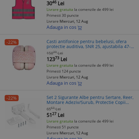
46
30
Lei
Livrare gratuita
la comenzile de 499 lei
Primesti 30 puncte
Livrare
Miercuri, 12 Aug
Adauga in cos
Casti antifonice pentru bebelusi, ofera
-22%
protectie auditiva, SNR 25, ajustabila 47-
54 cm, 12+ luni, roz, Reer SilentGuard
39
158
Lei
Baby 53074
73
123
Lei
Livrare gratuita
la comenzile de 499 lei
Primesti 124 puncte
Livrare
Miercuri, 12 Aug
Adauga in cos
Set 2 Sigurante Albe pentru Sertare, Reer,
-22%
Montare Adeziv/Surub, Protectie Copii
Sertar Tacâmuri, Testate EN 16948
63
65
Lei
27
51
Lei
Livrare gratuita
la comenzile de 499 lei
Primesti 51 puncte
Livrare
Miercuri, 12 Aug
Adauga in cos