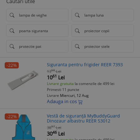
Cautari utile
lampa de veghe
lampa luna
poarta siguranta
proiector copii
protectie pat
proiector stele
Siguranta pentru frigider REER 7393
-22%
58
13
Lei
61
10
Lei
Livrare gratuita
la comenzile de 499 lei
Primesti 11 puncte
Livrare
Miercuri, 12 Aug
Adauga in cos
Vestă de siguranță MyBuddyGuard
-22%
Dinozaur albastru REER 53012
97
38
Lei
46
30
Lei
Livrare gratuita
la comenzile de 499 lei