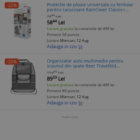
Protectie de ploaie universala cu fermoar
-22%
pentru carucioare RainCover Classic+
REER 84069
80
74
Lei
44
58
Lei
Livrare gratuita
la comenzile de 499 lei
Primesti 58 puncte
Livrare
Miercuri, 12 Aug
Adauga in cos
Organizator auto multimedia pentru
-22%
scaunul din spate Reer TravelKid
Entertain 86051
35
114
Lei
33
89
Lei
Livrare gratuita
la comenzile de 499 lei
Primesti 89 puncte
Livrare
Miercuri, 12 Aug
Adauga in cos
Publicitate