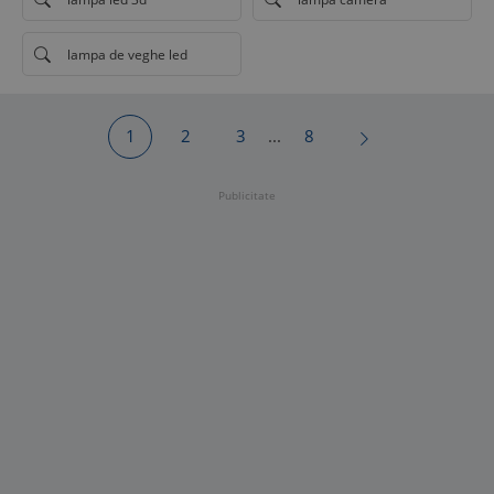
lampa de veghe led
1
2
3
...
8
Publicitate