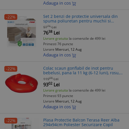
Adauga in cos
Set 2 benzi de protectie universala din
-22%
spuma poliuretan pentru muchii si
colturi, rezistente la muscaturi, gri, 2 x 1
76
97
Lei
m, Reer 82041
38
76
Lei
Livrare gratuita
la comenzile de 499 lei
Primesti 76 puncte
Livrare
Miercuri, 12 Aug
Adauga in cos
Colac scaun gonflabil de inot pentru
-22%
bebelusi, pana la 11 kg (6-12 luni), rosu,
Reer MySwimBuddy Swim Seat, 66014
08
119
Lei
02
93
Lei
Livrare gratuita
la comenzile de 499 lei
Primesti 93 puncte
Livrare
Miercuri, 12 Aug
Adauga in cos
Plasa Protectie Balcon Terasa Reer Alba
-22%
294x94cm Poliester Securizare Copil