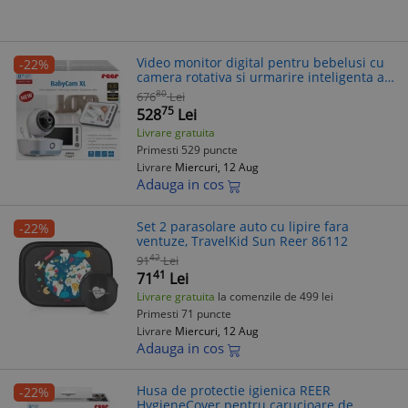
Video monitor digital pentru bebelusi cu
-22%
camera rotativa si urmarire inteligenta a
miscarii, REER BabyCam XL 80440
80
676
Lei
75
528
Lei
Livrare gratuita
Primesti 529 puncte
Livrare
Miercuri, 12 Aug
Adauga in cos
Set 2 parasolare auto cu lipire fara
-22%
ventuze, TravelKid Sun Reer 86112
42
91
Lei
41
71
Lei
Livrare gratuita
la comenzile de 499 lei
Primesti 71 puncte
Livrare
Miercuri, 12 Aug
Adauga in cos
Husa de protectie igienica REER
-22%
HygieneCover pentru carucioare de