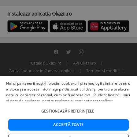
Instaleaza aplicatia Okazii.ro
Catalog Okazii.ro
API Okazii.ro
Cautari populare in Camera copilului
Termeni si conditii
Contact
Politica de confidentialitate
ANPC
SOL
Noi și partenerii noștri folosim cookie-uri și tehnologii similare pentru
© 2000 - 2026 S.C. BITFACTOR S.R.L.
a stoca și a accesa informații pe dispozitivul dvs. și pentru a prelucra
date cu caracter personal, cum ar fi adresa dvs. IP, identificatori unici
și date de navigare, pentru reclame și conținut personalizat,
măsurarea reclamelor și a conținutului, informații despre audiență și
GESTIONEAZĂ PREFERINȚELE
îmbunătățirea serviciilor.
Furnizori terți (225)
pot, de asemenea,
prelucra datele dvs. în aceste și alte scopuri, inclusiv folosind date
precise de geolocalizare și caracteristici ale dispozitivului. Opțiunile
ACCEPTĂ TOATE
dvs. se aplică doar acestui site web. Unii furnizori se pot baza pe
interes legitim în loc de consimțământ; aveți dreptul să vă opuneți în