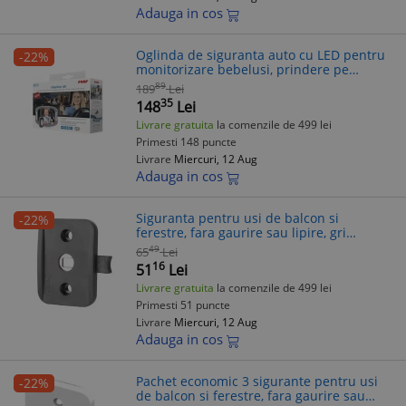
Adauga in cos
Oglinda de siguranta auto cu LED pentru
-22%
monitorizare bebelusi, prindere pe
tetiera, Reer BabyView 86101
89
189
Lei
35
148
Lei
Livrare gratuita
la comenzile de 499 lei
Primesti 148 puncte
Livrare
Miercuri, 12 Aug
Adauga in cos
Siguranta pentru usi de balcon si
-22%
ferestre, fara gaurire sau lipire, gri
antracit, Reer WinLock 70021
49
65
Lei
16
51
Lei
Livrare gratuita
la comenzile de 499 lei
Primesti 51 puncte
Livrare
Miercuri, 12 Aug
Adauga in cos
Pachet economic 3 sigurante pentru usi
-22%
de balcon si ferestre, fara gaurire sau