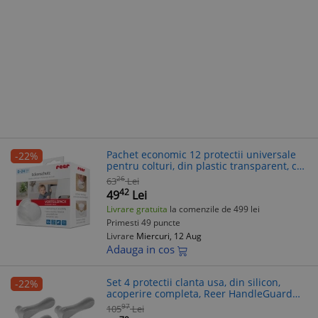
Pachet economic 12 protectii universale
-22%
pentru colturi, din plastic transparent, cu
banda adeziva, rezistente la muscaturi,
26
63
Lei
fara PVC, Reer 82069
42
49
Lei
Livrare gratuita
la comenzile de 499 lei
Primesti 49 puncte
Livrare
Miercuri, 12 Aug
Adauga in cos
Set 4 protectii clanta usa, din silicon,
-22%
acoperire completa, Reer HandleGuard
70091
97
105
Lei