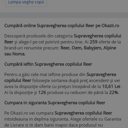
Lampa veghe copii
Cumpără online Supravegherea copilului Reer pe Okazii.ro
Descoperă produsele din categoria
Supravegherea copilului
Reer
și alege-l pe cel potrivit pentru tine. Ai
259
oferte de la
brand-uri renumite precum:
Reer, Oem, BabyJem, Alpine
sau Noma.
Cumpără ieftin Supravegherea copilului Reer
Pentru a găsi cele mai ieftine produse din
Supravegherea
copilului Reer
folosește sortarea după preț ascendent și vei
avea la dispoziție oferte cu prețuri începând de la
10,61 Lei
.
Ai la dispoziție și
126
produse cu reduceri de până la
22%.
Cumpara in siguranta Supravegherea copilului Reer
Pe Okazii.ro vei cumpara
Supravegherea copilului Reer
intotdeauna in deplina siguranta. Alege ofertele cu Garantia
de Livrare si iti dam banii inapoi daca produsul nu