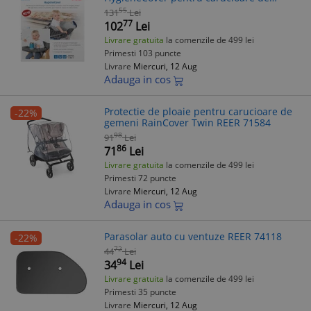
cumparaturi si scaune de masa
55
131
Lei
77
102
Lei
Livrare gratuita
la comenzile de 499 lei
Primesti 103 puncte
Livrare
Miercuri, 12 Aug
Adauga in cos
Protectie de ploaie pentru carucioare de
-22%
gemeni RainCover Twin REER 71584
98
91
Lei
86
71
Lei
Livrare gratuita
la comenzile de 499 lei
Primesti 72 puncte
Livrare
Miercuri, 12 Aug
Adauga in cos
Parasolar auto cu ventuze REER 74118
-22%
72
44
Lei
94
34
Lei
Livrare gratuita
la comenzile de 499 lei
Primesti 35 puncte
Livrare
Miercuri, 12 Aug