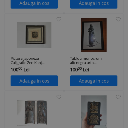
Adauga in cos
Adauga in cos
Pictura japoneza
Tablou monocrom
Caligrafie Zen Kanji
alb negru arta
Artă Kakejiku pictat
tribala Africa femeie
00
00
100
Lei
100
Lei
manual
indigena
reproducere
printata fotografie
Adauga in cos
Adauga in cos
semnata in rama
metalica