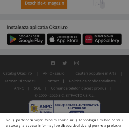
Deschide-ti magazin
Instaleaza aplicatia Okazii.ro
Catalog Okazii.ro
API Okazii.ro
Cautari populare in Arta
Termeni si conditii
Contact
Politica de confidentialitate
ANPC
SOL
Comanda telefonic acest produs
© 2000 - 2026 S.C. BITFACTOR S.R.L.
Noi și partenerii noștri folosim cookie-uri și tehnologii similare pentru
a stoca și a accesa informații pe dispozitivul dvs. și pentru a prelucra