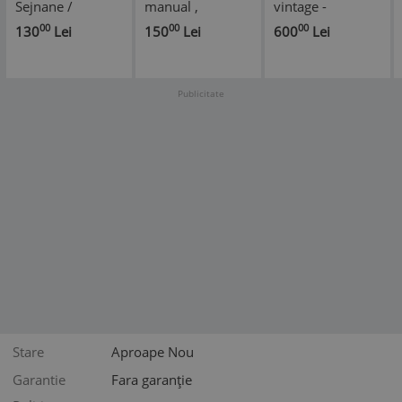
Sejnane /
manual ,
vintage -
Kabylie, pictat
RAMSES II si zeita
SATSUMA -
00
00
00
130
Lei
150
Lei
600
Lei
manual, 26 cm /
ISIS
pictata manual
Africa
Publicitate
Stare
Aproape Nou
Garantie
Fara garanție