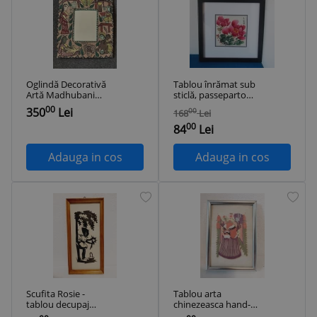
Oglindă Decorativă
Tablou înrămat sub
Artă Madhubani
sticlă, passepartout,
„Indrakala”, India,
pictură tradițională
00
350
Lei
00
168
Lei
Ramă hartie
chinezească pe
00
artizanala pictata
hârtie, 100%
84
Lei
manual, 33x39 cm,
manuală - Bujori -
arta etnica tribala,
semnat artist
Adauga in cos
Adauga in cos
artizanat exotic
boho
Scufita Rosie -
Tablou arta
tablou decupaj
chinezeasca hand-
hartie
made hartie