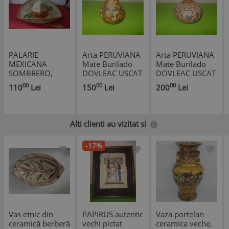
PALARIE
Arta PERUVIANA
Arta PERUVIANA
MEXICANA
Mate Burilado
Mate Burilado
SOMBRERO,
DOVLEAC USCAT
DOVLEAC USCAT
D=50 cm.
gravat manual cu
gravat manual cu
00
00
00
110
Lei
150
Lei
200
Lei
zodiac si animale
cantareti si
animale
Alti clienti au vizitat si
-17%
Vas etnic din
PAPIRUS autentic
Vaza portelan -
ceramică berberă
vechi pictat
ceramica veche,