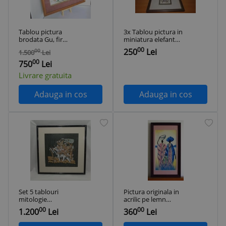
Tablou pictura
3x Tablou pictura in
brodata Gu, fir
miniatura elefant
matase, rama
traditional India
00
250
Lei
00
1.500
Lei
originala - scoala
pictat manual pe
00
Xiang Xiu, China
matase
750
Lei
Livrare gratuita
Adauga in cos
Adauga in cos
Set 5 tablouri
Pictura originala in
mitologie
acrilic pe lemn
Indonezia, broderie,
sculptat, arta tribala
00
00
1.200
Lei
360
Lei
pictura, vintage
africana 35x66cm