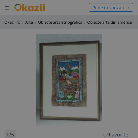
Deschide meniul
hide meniul
Pune in vanzare
Okazii.ro
Arta
Obiecte arta etnografica
Obiecte arta din america
1/5
Favorite