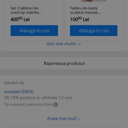
Set 2 tablouri de
Tablou de ceară,
ceară tip matrita
sculptat manual,
pentru martipan,
artă germană
00
00
400
Lei
100
Lei
sculptat manual,
bavareza, pentru
artă germana,
agățat pe perete,
pentru agățat pe
13x7x2cm, vintage,
Adauga in cos
Adauga in cos
perete, 30x13x4cm,
2 imagini: oaie si cos
vintage
cu flori
Vezi mai multe
Raporteaza produsul
Vandut de
anaidad
(3063)
98.79% pozitive in ultimele 12 luni
Tip vanzator: persoana fizica
Arata mai mult