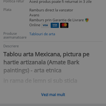
Politica retur
Acest produs poate fi returnat in 3 zile
Plata
Ramburs direct la vanzator
Avans
Ramburs prin Garantia de Livrare
Online
Produse
Tablouri de arta
asemanatoare
Descriere
Tablou arta Mexicana, pictura pe
hartie artizanala (Amate Bark
paintings) - arta etnica
in rama de lemn si sub sticla
dimensiuni: 34 x 44cm
Vezi mai mult
Amatl (Amate in spaniola) din limba