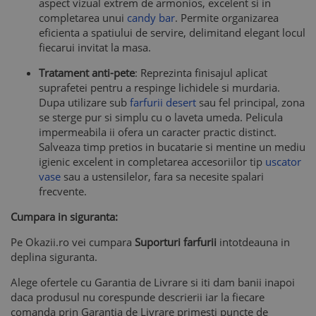
aspect vizual extrem de armonios, excelent si in
completarea unui
candy bar
. Permite organizarea
eficienta a spatiului de servire, delimitand elegant locul
fiecarui invitat la masa.
Tratament anti-pete
: Reprezinta finisajul aplicat
suprafetei pentru a respinge lichidele si murdaria.
Dupa utilizare sub
farfurii desert
sau fel principal, zona
se sterge pur si simplu cu o laveta umeda. Pelicula
impermeabila ii ofera un caracter practic distinct.
Salveaza timp pretios in bucatarie si mentine un mediu
igienic excelent in completarea accesoriilor tip
uscator
vase
sau a ustensilelor, fara sa necesite spalari
frecvente.
Cumpara in siguranta:
Pe Okazii.ro vei cumpara
Suporturi farfurii
intotdeauna in
deplina siguranta.
Alege ofertele cu Garantia de Livrare si iti dam banii inapoi
daca produsul nu corespunde descrierii iar la fiecare
comanda prin Garantia de Livrare primesti puncte de