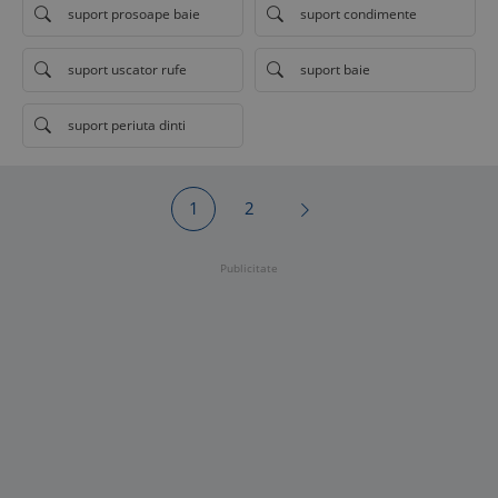
suport prosoape baie
suport condimente
suport uscator rufe
suport baie
suport periuta dinti
1
2
Publicitate