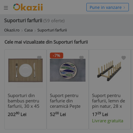
Deschide
hide
Pune in vanzare
meniul
niul
Suporturi farfurii
(59 oferte)
Okazii.ro
Casa
Suporturi farfurii
Cele mai vizualizate din Suporturi farfurii
-7%
Suporturi din
Suport pentru
Suport pentru
bambus pentru
farfurie din
farfurii, lemn de
farfurii, 30 x 45
ceramică Pește
pin natur, 28 x
cm, maro
Albastru Turcoaz
10 x 9 cm
80
00
29
202
Lei
52
Lei
17
Lei
Livrare gratuita