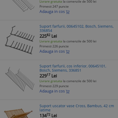
Livrare gratuita
la comenzile de 500 lei
Primesti 247 puncte
Adauga in cos
Suport farfurii, 00645102, Bosch, Siemens,
336854
82
225
Lei
Livrare gratuita
la comenzile de 500 lei
Primesti 226 puncte
Adauga in cos
Suport farfurii, cos inferior, 00645101,
Bosch, Siemens, 336851
17
229
Lei
Livrare gratuita
la comenzile de 500 lei
Primesti 229 puncte
Adauga in cos
Suport uscator vase Cross, Bambus, 42 cm
latime
72
134
Lei