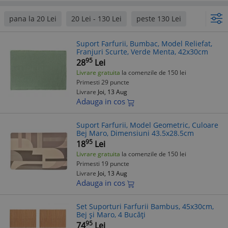
pana la 20 Lei
20 Lei - 130 Lei
peste 130 Lei
Suport Farfurii, Bumbac, Model Reliefat,
Franjuri Scurte, Verde Menta, 42x30cm
95
28
Lei
Livrare gratuita
la comenzile de 150 lei
Primesti 29 puncte
Livrare
Joi, 13 Aug
Adauga in cos
Suport Farfurii, Model Geometric, Culoare
Bej Maro, Dimensiuni 43.5x28.5cm
95
18
Lei
Livrare gratuita
la comenzile de 150 lei
Primesti 19 puncte
Livrare
Joi, 13 Aug
Adauga in cos
Set Suporturi Farfurii Bambus, 45x30cm,
Bej și Maro, 4 Bucăți
95
74
Lei