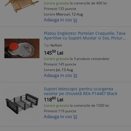
Livrare gratuita
la comenzile de 400 lei
Primesti 135 puncte
Livrare
Miercuri, 12 Aug
Adauga in cos
Platou Englezesc Portelan Craquelle, Tava
Aperitive cu Suport Mustar si Sos, Pictura
Florala, 24cm, Anglia
Tip:
farfurii
00
145
Lei
Livrare gratuita
la 3 produse comandate
Primesti 145 puncte
Livrare
Joi, 13 Aug
Adauga in cos
Suport telescopic pentru scurgerea
vaselor pe chiuvetă REA P14487 Black
80
118
Lei
Livrare gratuita
la comenzile de 1500 lei
Primesti 119 puncte
Adauga in cos