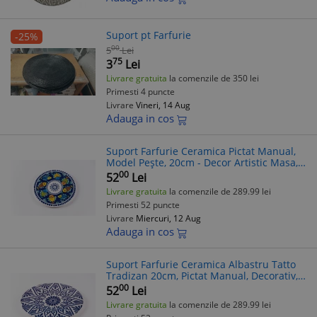
Suport pt Farfurie
-25%
00
5
Lei
75
3
Lei
Livrare gratuita
la comenzile de 350 lei
Primesti 4 puncte
Livrare
Vineri, 14 Aug
Adauga in cos
Suport Farfurie Ceramica Pictat Manual,
Model Pește, 20cm - Decor Artistic Masa,
Protectie Termica, Platou Servire -
00
52
Lei
Tradizan
Livrare gratuita
la comenzile de 289.99 lei
Primesti 52 puncte
Livrare
Miercuri, 12 Aug
Adauga in cos
Suport Farfurie Ceramica Albastru Tatto
Tradizan 20cm, Pictat Manual, Decorativ,
Protectie Termica, Platou Servire
00
52
Lei
Livrare gratuita
la comenzile de 289.99 lei