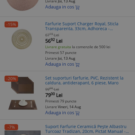
Livrare
Joi, 13 Aug
Adauga in cos
Farfurie Suport Charger Royal, Sticla
-15%
Transparenta, 33cm, Adhoreca -
Evenimente Festive
19
67
Lei
92
56
Lei
Livrare gratuita
la comenzile de 500 lei
Primesti 57 puncte
Livrare
Joi, 13 Aug
Adauga in cos
Set suporturi farfurie, PVC, Rezistent la
-20%
caldura, antiderapant, 6 piese, Maro
00
99
Lei
00
79
Lei
Primesti 79 puncte
Livrare
Vineri, 14 Aug
Adauga in cos
Suport Farfurie Ceramică Pește Albastru
-7%
Turcoaz Tradizan, 20cm, Pictat Manual -