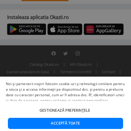
Instaleaza aplicatia Okazii.ro
Catalog Okazii.ro
API Okazii.ro
Cautari populare in Casa
Termeni si conditii
Contact
Politica de confidentialitate
ANPC
SOL
Noi și partenerii noștri folosim cookie-uri și tehnologii similare pentru
© 2000 - 2026 S.C. BITFACTOR S.R.L.
a stoca și a accesa informații pe dispozitivul dvs. și pentru a prelucra
date cu caracter personal, cum ar fi adresa dvs. IP, identificatori unici
și date de navigare, pentru reclame și conținut personalizat,
măsurarea reclamelor și a conținutului, informații despre audiență și
GESTIONEAZĂ PREFERINȚELE
îmbunătățirea serviciilor.
Furnizori terți (225)
pot, de asemenea,
prelucra datele dvs. în aceste și alte scopuri, inclusiv folosind date
precise de geolocalizare și caracteristici ale dispozitivului. Opțiunile
ACCEPTĂ TOATE
dvs. se aplică doar acestui site web. Unii furnizori se pot baza pe