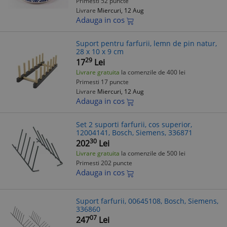
Primesti 52 puncte
Livrare
Miercuri, 12 Aug
Adauga in cos
Suport pentru farfurii, lemn de pin natur,
28 x 10 x 9 cm
29
17
Lei
Livrare gratuita
la comenzile de 400 lei
Primesti 17 puncte
Livrare
Miercuri, 12 Aug
Adauga in cos
Set 2 suporti farfurii, cos superior,
12004141, Bosch, Siemens, 336871
30
202
Lei
Livrare gratuita
la comenzile de 500 lei
Primesti 202 puncte
Adauga in cos
Suport farfurii, 00645108, Bosch, Siemens,
336860
07
247
Lei