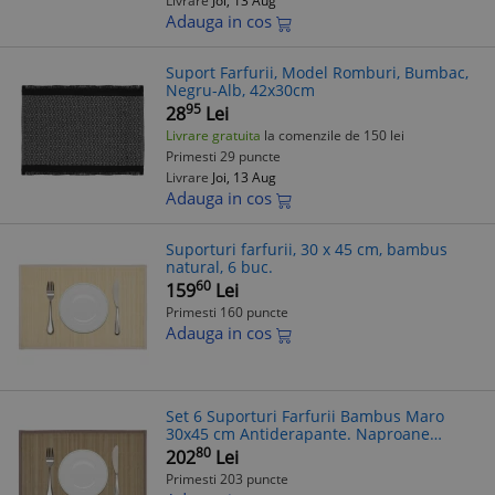
Livrare
Joi, 13 Aug
Adauga in cos
Suport Farfurii, Model Romburi, Bumbac,
Negru-Alb, 42x30cm
95
28
Lei
Livrare gratuita
la comenzile de 150 lei
Primesti 29 puncte
Livrare
Joi, 13 Aug
Adauga in cos
Suporturi farfurii, 30 x 45 cm, bambus
natural, 6 buc.
60
159
Lei
Primesti 160 puncte
Adauga in cos
Set 6 Suporturi Farfurii Bambus Maro
30x45 cm Antiderapante. Naproane
Decorative Mese. Protectie Fete de Masa
80
202
Lei
Primesti 203 puncte