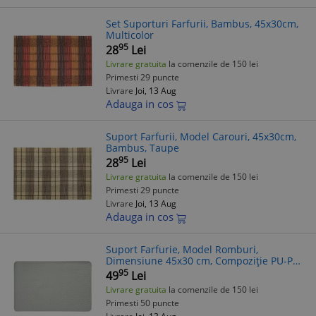
Set Suporturi Farfurii, Bambus, 45x30cm,
Multicolor
95
28
Lei
Livrare gratuita
la comenzile de 150 lei
Primesti 29 puncte
Livrare
Joi, 13 Aug
Adauga in cos
Suport Farfurii, Model Carouri, 45x30cm,
Bambus, Taupe
95
28
Lei
Livrare gratuita
la comenzile de 150 lei
Primesti 29 puncte
Livrare
Joi, 13 Aug
Adauga in cos
Suport Farfurie, Model Romburi,
Dimensiune 45x30 cm, Compoziție PU-PP,
Culoare Gri
95
49
Lei
Livrare gratuita
la comenzile de 150 lei
Primesti 50 puncte