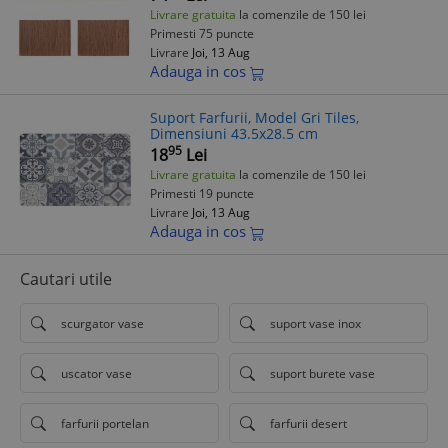
Livrare gratuita
la comenzile de 150 lei
Primesti 75 puncte
Livrare
Joi, 13 Aug
Adauga in cos
Suport Farfurii, Model Gri Tiles,
Dimensiuni 43.5x28.5 cm
95
18
Lei
Livrare gratuita
la comenzile de 150 lei
Primesti 19 puncte
Livrare
Joi, 13 Aug
Adauga in cos
Cautari utile
scurgator vase
suport vase inox
uscator vase
suport burete vase
farfurii portelan
farfurii desert