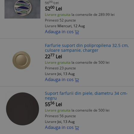
Decor Masă, Platou Servire, Cadou
00
56
Lei
Original
00
52
Lei
Livrare gratuita
la comenzile de 289.99 lei
Primesti 52 puncte
Livrare
Miercuri, 12 Aug
Adauga in cos
Farfurie suport din polipropilena 32.5 cm,
culoare sampanie, charger
77
22
Lei
Livrare gratuita
la comenzile de 500 lei
Primesti 23 puncte
Livrare
Joi, 13 Aug
Adauga in cos
Suport farfurii din piele, diametru 34 cm-
negru
56
55
Lei
Livrare gratuita
la comenzile de 500 lei
Primesti 56 puncte
Livrare
Joi, 13 Aug
Adauga in cos