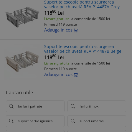
Suport telescopic pentru scurgerea
vaselor pe chiuvetă REA P14487A Grey
80
118
Lei
Livrare gratuita
la comenzile de 1500 lei
Primesti 119 puncte
Adauga in cos
Suport telescopic pentru scurgerea
vaselor pe chiuvetă REA P14487B Beige
80
118
Lei
Livrare gratuita
la comenzile de 1500 lei
Primesti 119 puncte
Adauga in cos
Cautari utile
farfurii patrate
farfurii inox
suport hartie igienica
suport umeras