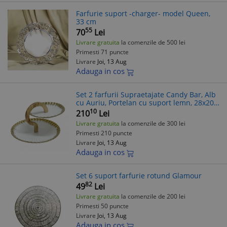
Farfurie suport -charger- model Queen,
33 cm
55
70
Lei
Livrare gratuita
la comenzile de 500 lei
Primesti 71 puncte
Livrare
Joi, 13 Aug
Adauga in cos
Set 2 farfurii Supraetajate Candy Bar, Alb
cu Auriu, Portelan cu suport lemn, 28x20
cm
10
210
Lei
Livrare gratuita
la comenzile de 300 lei
Primesti 210 puncte
Livrare
Joi, 13 Aug
Adauga in cos
Set 6 suport farfurie rotund Glamour
82
49
Lei
Livrare gratuita
la comenzile de 200 lei
Primesti 50 puncte
Livrare
Joi, 13 Aug
Adauga in cos