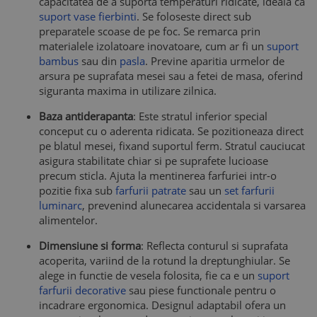
capacitatea de a suporta temperaturi ridicate, ideala ca
suport vase fierbinti
. Se foloseste direct sub
preparatele scoase de pe foc. Se remarca prin
materialele izolatoare inovatoare, cum ar fi un
suport
bambus
sau din
pasla
. Previne aparitia urmelor de
arsura pe suprafata mesei sau a fetei de masa, oferind
siguranta maxima in utilizare zilnica.
Baza antiderapanta
: Este stratul inferior special
conceput cu o aderenta ridicata. Se pozitioneaza direct
pe blatul mesei, fixand suportul ferm. Stratul cauciucat
asigura stabilitate chiar si pe suprafete lucioase
precum sticla. Ajuta la mentinerea farfuriei intr-o
pozitie fixa sub
farfurii patrate
sau un
set farfurii
luminarc
, prevenind alunecarea accidentala si varsarea
alimentelor.
Dimensiune si forma
: Reflecta conturul si suprafata
acoperita, variind de la rotund la dreptunghiular. Se
alege in functie de vesela folosita, fie ca e un
suport
farfurii decorative
sau piese functionale pentru o
incadrare ergonomica. Designul adaptabil ofera un